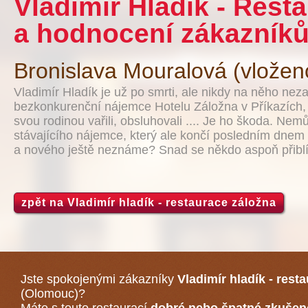
Vladimír Hladík - Rest
a hodnocení zákazníků
Bronislava Mouralová (vložen
Vladimír Hladík je už po smrti, ale nikdy na něho n
bezkonkurenční nájemce Hotelu Záložna v Příkazích, 
svou rodinou vařili, obsluhovali .... Je ho škoda. Nem
stávajícího nájemce, který ale končí posledním dnem
a nového ještě neznáme? Snad se někdo aspoň přiblíží
zpět na Vladimír hladík - restaurace záložna
Jste spokojenými zákazníky
Vladimír hladík - rest
(Olomouc)
?