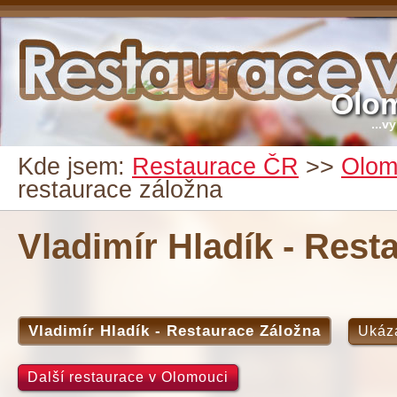
Olo
...v
Kde jsem:
Restaurace ČR
>>
Olom
restaurace záložna
Vladimír Hladík - Rest
Vladimír Hladík - Restaurace Záložna
Ukáz
Další restaurace v Olomouci