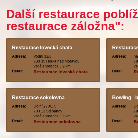
Další restaurace poblíž
restaurace záložna":
Restaurace lovecká chata
Restaurac
Adresa:
Vodní 32/6,
Adresa:
ná
783 35 Horka nad Moravou
78
vzdálenost cca 3.9 km
vz
Detail:
Detail:
Restaurace lovecká chata
R
Restaurace sokolovna
Bowling - b
Adresa:
Dolní 270/17,
Adresa:
Do
783 13 Štěpánov
78
vzdálenost cca 3.9 km
vz
Detail:
Detail:
Restaurace sokolovna
Bo