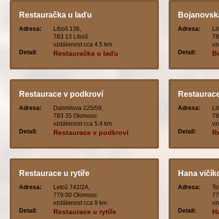
Restauračka u laďu
Bojanovsk
Adresa:
Liboš 136,
Adresa:
Li
783 13 Liboš
78
vzdálenost cca 4.5 km
vz
Detail:
Detail:
Restauračka u laďu
B
Restaurace v podkroví
Restaurace 
Adresa:
Dalimilova 225/59,
Adresa:
Li
783 35 Olomouc
78
vzdálenost cca 5.4 km
vz
Detail:
Detail:
Restaurace v podkroví
Re
tr
Restaurace u rytíře
Hana vičík
Adresa:
Letců 742/2A,
Adresa:
To
779 00 Olomouc
77
vzdálenost cca 9 km
vz
Detail:
Detail:
Restaurace u rytíře
H