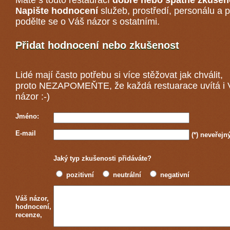
Máte s touto restaurací
dobré nebo špatné zkušen
Napište hodnocení
služeb, prostředí, personálu a p
podělte se o Váš názor s ostatními.
Přidat hodnocení nebo zkušenost
Lidé mají často potřebu si více stěžovat jak chválit,
proto NEZAPOMEŇTE, že každá
restuarace
uvítá i
názor :-)
Jméno:
E-mail
(*)
neveřejn
Jaký typ zkušenosti přidáváte?
pozitivní
neutrální
negativní
Váš názor,
hodnocení,
recenze,