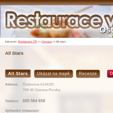
Ost
...v
Kde jsem:
Restaurace ČR
>>
Ostrava
>>
All stars
All Stars
All Stars
Ukázat na mapě
Recenze
D
Adresa:
Čkalovova 6144/20,
708 00 Ostrava-Poruba
605 564 658
Telefon:
Upřesnění restaurace: