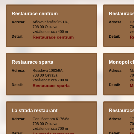
Restaurace centrum
Restaurac
Adresa:
Alšovo náměstí 691/4,
Adresa:
Ha
708 00 Ostrava
70
vzdálenost cca 400 m
vz
Detail:
Detail:
Restaurace centrum
R
Restaurace sparta
Monopol c
Adresa:
Resslova 1083/9A,
Adresa:
Ma
708 00 Ostrava
70
vzdálenost cca 700 m
vz
Detail:
Detail:
Restaurace sparta
M
La strada restaurant
Restaurace
Adresa:
Gen. Sochora 6176/6a,
Adresa:
17
708 00 Ostrava
70
vzdálenost cca 700 m
vz
Detail:
Detail: