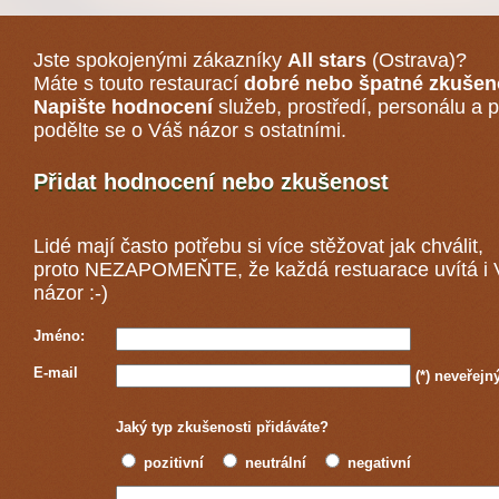
Jste spokojenými zákazníky
All stars
(Ostrava)
?
Máte s touto restaurací
dobré nebo špatné zkušen
Napište hodnocení
služeb, prostředí, personálu a p
podělte se o Váš názor s ostatními.
Přidat hodnocení nebo zkušenost
Lidé mají často potřebu si více stěžovat jak chválit,
proto NEZAPOMEŇTE, že každá
restuarace
uvítá i
názor :-)
Jméno:
E-mail
(*)
neveřejn
Jaký typ zkušenosti přidáváte?
pozitivní
neutrální
negativní