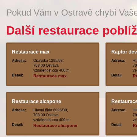
Pokud Vám v Ostravě chybí Vaše
Další restaurace poblíž
Restaurace max
Raptor dev
Adresa:
Opavská 1395/68,
Adresa:
Hl
708 00 Ostrava
70
vzdálenost cca 400 m
vz
Detail:
Detail:
Restaurace max
R
Restaurace alcapone
Restaurace
Adresa:
Hlavní třída 6096/39,
Adresa:
Hl
708 00 Ostrava
70
vzdálenost cca 400 m
vz
Detail:
Detail:
Restaurace alcapone
R