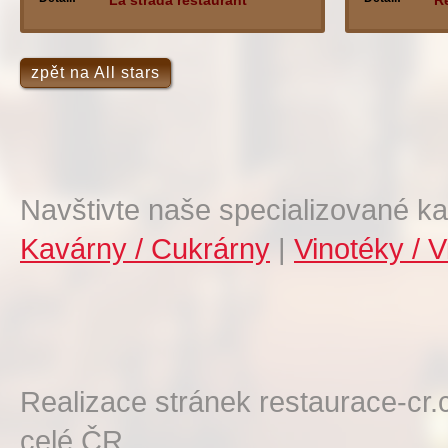
La strada restaurant
R
zpět na All stars
Navštivte naše specializované ka
Kavárny / Cukrárny
|
Vinotéky / V
Realizace stránek restaurace-cr.
celé ČR.