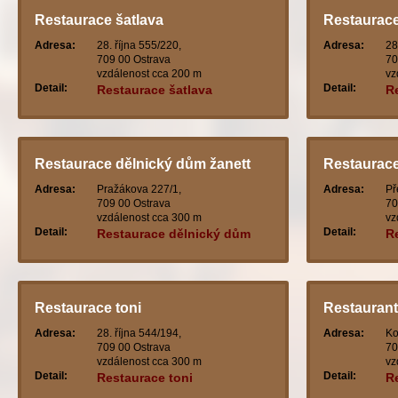
Restaurace šatlava
Restaurace
Adresa:
28. října 555/220,
Adresa:
28
709 00 Ostrava
70
vzdálenost cca 200 m
vz
Detail:
Detail:
Restaurace šatlava
R
s
Restaurace dělnický dům žanett
Restaurace
Adresa:
Pražákova 227/1,
Adresa:
Př
709 00 Ostrava
70
vzdálenost cca 300 m
vz
Detail:
Detail:
Restaurace dělnický dům
R
žanett
Restaurace toni
Restaurant
Adresa:
28. října 544/194,
Adresa:
Ko
709 00 Ostrava
70
vzdálenost cca 300 m
vz
Detail:
Detail:
Restaurace toni
R