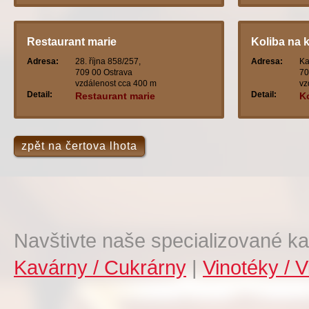
Restaurant marie
Koliba na 
Adresa:
28. října 858/257,
Adresa:
Ka
709 00 Ostrava
70
vzdálenost cca 400 m
vz
Detail:
Detail:
Restaurant marie
K
zpět na čertova lhota
Navštivte naše specializované ka
Kavárny / Cukrárny
|
Vinotéky / V