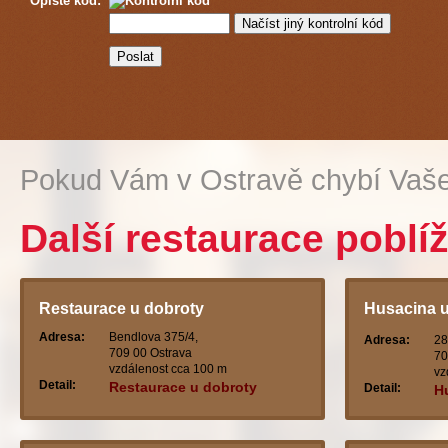
Opište kód:
Pokud Vám v Ostravě chybí Vaše
Další restaurace poblíž
Restaurace u dobroty
Husacina u
- ostrava
Adresa:
Bendlova 375/4,
Adresa:
28
709 00 Ostrava
70
vzdálenost cca 100 m
vz
Detail:
Restaurace u dobroty
Detail:
Hu
s