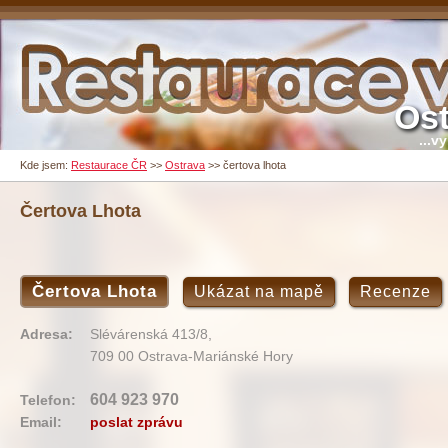
Ost
...v
Kde jsem:
Restaurace ČR
>>
Ostrava
>>
čertova lhota
Čertova Lhota
Čertova Lhota
Ukázat na mapě
Recenze
Adresa:
Slévárenská 413/8,
709 00 Ostrava-Mariánské Hory
604 923 970
Telefon:
Email:
poslat zprávu