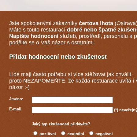
Jste spokojenými zákazníky
čertova lhota
(Ostrava
Máte s touto restaurací
dobré nebo špatné zkušen
Napište hodnocení
služeb, prostředí, personálu a p
podělte se o Váš názor s ostatními.
Přidat hodnocení nebo zkušenost
Lidé mají často potřebu si více stěžovat jak chválit,
proto NEZAPOMEŇTE, že každá
restuarace
uvítá i
názor :-)
Jméno:
E-mail
(*)
neveřejn
Jaký typ zkušenosti přidáváte?
pozitivní
neutrální
negativní