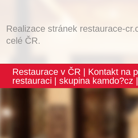
Realizace stránek restaurace-cr.
celé ČR.
Restaurace v ČR
|
Kontakt na p
restauraci
| skupina
kamdo?cz