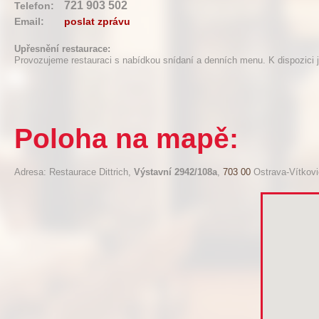
721 903 502
Telefon:
Email:
poslat zprávu
Upřesnění restaurace:
Provozujeme restauraci s nabídkou snídaní a denních menu. K dispozici j
Poloha na mapě:
Adresa: Restaurace Dittrich,
Výstavní 2942/108a
,
703 00
Ostrava-Vítkov