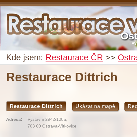
Ost
...v
Kde jsem:
Restaurace ČR
>>
Ostr
Restaurace Dittrich
Restaurace Dittrich
Ukázat na mapě
Re
Adresa:
Výstavní 2942/108a,
703 00 Ostrava-Vítkovice