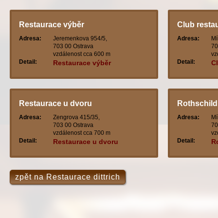
Restaurace výběr
Club resta
Adresa:
Jeremenkova 954/5,
Adresa:
Mí
703 00 Ostrava
70
vzdálenost cca 600 m
vz
Detail:
Detail:
Restaurace výběr
C
Restaurace u dvoru
Rothschild
Adresa:
Zengrova 415/35,
Adresa:
Mí
703 00 Ostrava
70
vzdálenost cca 700 m
vz
Detail:
Detail:
Restaurace u dvoru
R
zpět na Restaurace dittrich