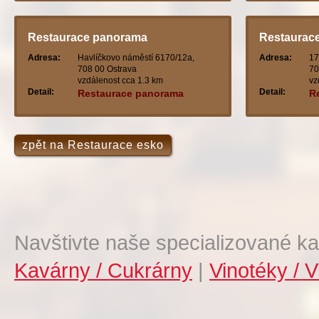
Restaurace panorama
Restaurace
Adresa:
Havlíčkovo náměstí 6170/12a,
Adresa:
17
708 00 Ostrava
70
vzdálenost cca 1.3 km
vz
Detail:
Detail:
Restaurace panorama
R
zpět na Restaurace esko
Navštivte naše specializované ka
Kavárny / Cukrárny
|
Vinotéky / V