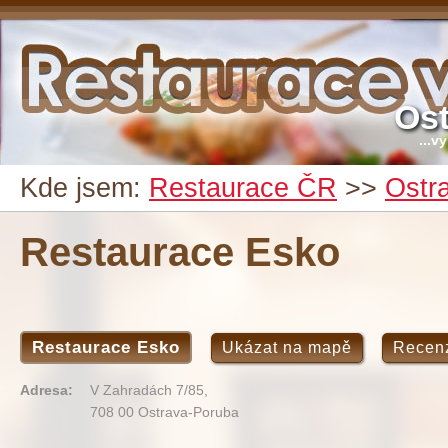
Ost
...v
Kde jsem:
Restaurace ČR
>>
Ostr
Restaurace Esko
Restaurace Esko
Ukázat na mapě
Recen
Adresa:
V Zahradách 7/85,
708 00 Ostrava-Poruba