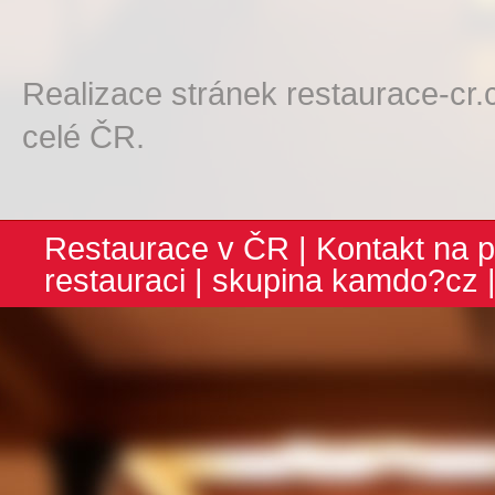
Realizace stránek restaurace-cr.
celé ČR.
Restaurace v ČR
|
Kontakt na p
restauraci
| skupina
kamdo?cz