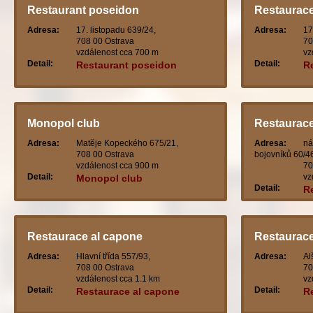
Restaurant poseidon
Restaurac
Adresa:
17. listopadu 639/24,
Adresa:
17
708 00 Ostrava
70
vzdálenost cca 700 m
vz
Detail:
Detail:
Restaurant poseidon
R
Monopol club
Restaurac
Adresa:
Matěje Kopeckého 675/21,
Adresa:
ná
708 00 Ostrava
bojovníků 60/4
vzdálenost cca 900 m
70
Detail:
vz
Monopol club
Detail:
R
Restaurace al capone
Restaurac
Adresa:
Hlavní třída 557/93,
Adresa:
Al
708 00 Ostrava
70
vzdálenost cca 1.1 km
vz
Detail:
Detail:
Restaurace al capone
R