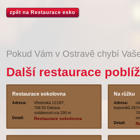
zpět na Restaurace esko
Pokud Vám v Ostravě chybí Vaše
Další restaurace poblí
Restaurace sokolovna
Na růžku
Adresa:
Vřesinská 121/97,
Adresa:
ná
708 00 Ostrava
bojovníků 287/
vzdálenost cca 200 m
70
Detail:
vz
Restaurace sokolovna
Detail:
N