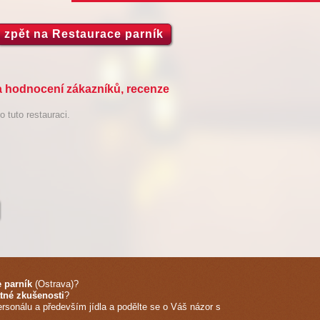
zpět na Restaurace parník
a hodnocení zákazníků, recenze
 tuto restauraci.
 parník
(Ostrava)
?
tné zkušenosti
?
ersonálu a především jídla a podělte se o Váš názor s