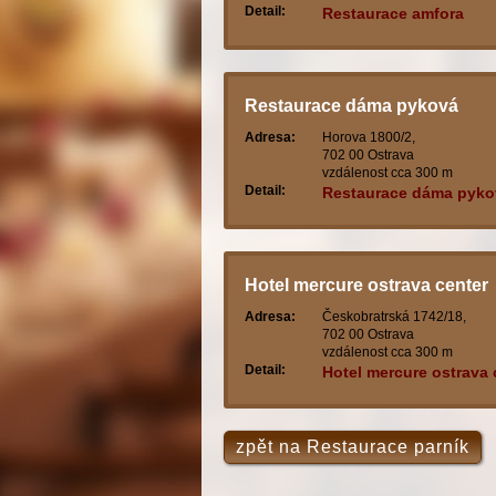
Detail:
Restaurace amfora
Restaurace dáma pyková
Adresa:
Horova 1800/2,
702 00 Ostrava
vzdálenost cca 300 m
Detail:
Restaurace dáma pyko
Hotel mercure ostrava center
Adresa:
Českobratrská 1742/18,
702 00 Ostrava
vzdálenost cca 300 m
Detail:
Hotel mercure ostrava 
zpět na Restaurace parník