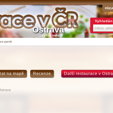
PŘID
Vyhledán
Ostrava
...vyber město
ce parník
zat na mapě
Recenze
Další restaurace v Ostr
Ostrava