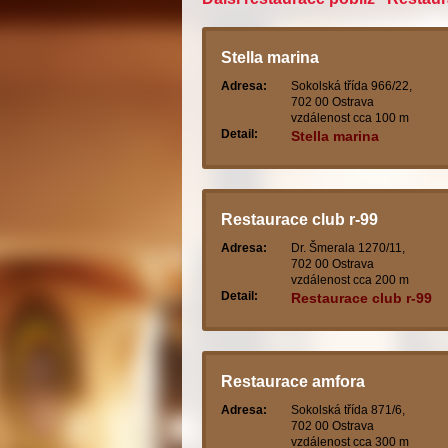
Stella marina
Adresa:
Sokolská třída 966/22,
702 00 Ostrava
vzdálenost cca 100 m
Detail:
Stella marina
Restaurace club r-99
Adresa:
Dr. Šmerala 1270/11,
702 00 Ostrava
vzdálenost cca 200 m
Detail:
Restaurace club r-99
Restaurace amfora
Adresa:
Sokolská třída 871/6,
702 00 Ostrava
vzdálenost cca 300 m