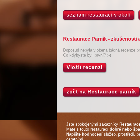
seznam restaurací v okolí
Restaurace Parník - zkušenosti 
Doposud nebyla vložena žádná recenze pro
Co kdybyste byli první? :-)
Vložit recenzi
zpět na Restaurace parník
Jste spokojenými zákazníky
Restaurace
Máte s touto restaurací
dobré nebo špa
Napište hodnocení
služeb, prostředí, p
ostatními.