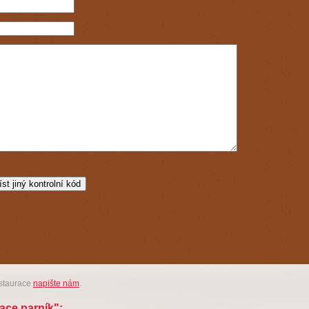
estaurace
napište nám
.
ace parník":