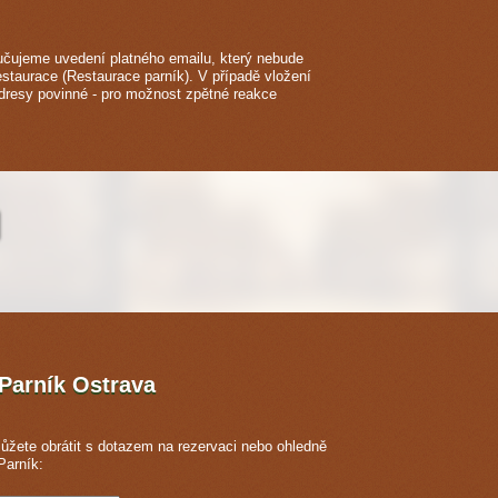
čujeme uvedení platného emailu, který nebude
estaurace (Restaurace parník). V případě vložení
adresy povinné - pro možnost zpětné reakce
 Parník
Ostrava
ůžete obrátit s dotazem na rezervaci nebo ohledně
Parník: