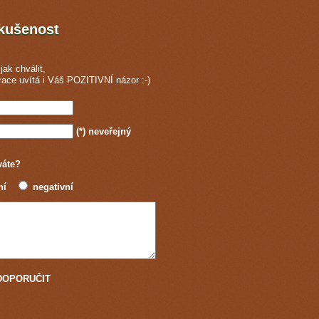
zkušenost
jak chválit,
race
uvítá i Váš POZITIVNÍ názor :-)
(*)
neveřejný
váte?
ní
negativní
u DOPORUČIT