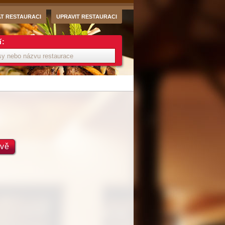
AT RESTAURACI
UPRAVIT RESTAURACI
í:
avě