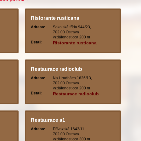
Ristorante rusticana
Adresa:
Sokolská třída 944/23,
702 00 Ostrava
vzdálenost cca 200 m
Detail:
Ristorante rusticana
Restaurace radioclub
Adresa:
Na Hradbách 1626/13,
702 00 Ostrava
vzdálenost cca 200 m
Detail:
Restaurace radioclub
Restaurace a1
Adresa:
Přívozská 1643/11,
702 00 Ostrava
vzdálenost cca 300 m