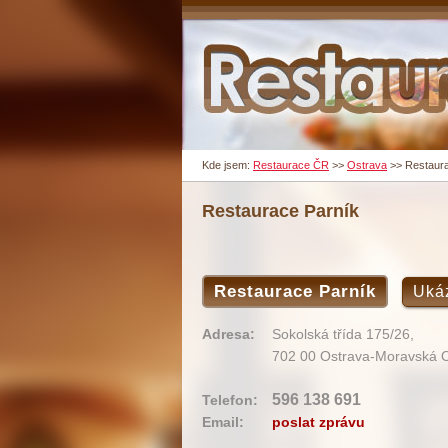
Kde jsem:
Restaurace ČR
>>
Ostrava
>>
Restaura
Restaurace Parník
Restaurace Parník
Uká
Adresa:
Sokolská třída 175/26,
702 00 Ostrava-Moravská 
596 138 691
Telefon:
Email:
poslat zprávu