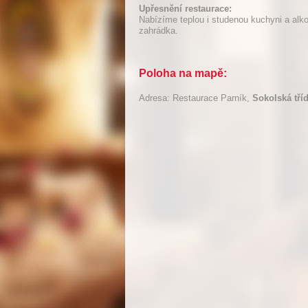
Upřesnění restaurace:
Nabízíme teplou i studenou kuchyni a alkoh
zahrádka.
Poloha na mapě:
Adresa: Restaurace Parník,
Sokolská tří