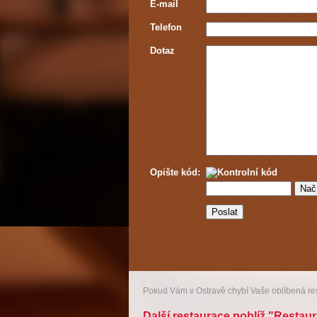
E-mail
Telefon
Dotaz
Opište kód:
Pokud Vám v Ostravě chybí Vaše oblíbená r
Další restaurace poblíž "Restaur