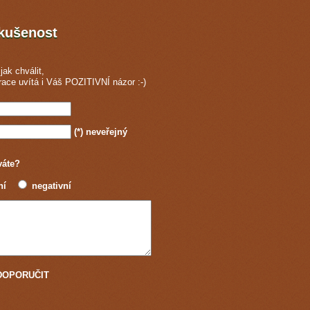
zkušenost
jak chválit,
race
uvítá i Váš POZITIVNÍ názor :-)
(*)
neveřejný
váte?
ní
negativní
u DOPORUČIT