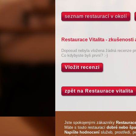
seznam restaurací v okolí
Restaurace Vitalita - zkušenost
Doposud nebyla vložena žádná recenze pro
Co kdybyste byli první? :-)
Vložit recenzi
zpět na Restaurace vitalita
Jste spokojenými zákazníky
Restaurace 
Máte s touto restaurací
dobré nebo špa
Napište hodnocení
služeb, prostředí, p