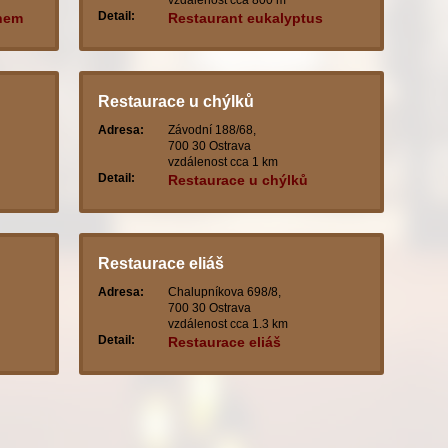
vzdálenost cca 800 m
Detail:
nem
Restaurant eukalyptus
Restaurace u chýlků
Adresa:
Závodní 188/68,
700 30 Ostrava
vzdálenost cca 1 km
Detail:
Restaurace u chýlků
Restaurace eliáš
Adresa:
Chalupníkova 698/8,
700 30 Ostrava
vzdálenost cca 1.3 km
Detail:
Restaurace eliáš