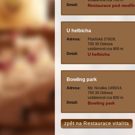
vzdálenost cca 700 m
Detail:
Restaurace pod modří
U helbicha
Adresa:
Plzeňská 379/28,
700 30 Ostrava
vzdálenost cca 800 m
Detail:
U helbicha
Bowling park
Adresa:
Mjr. Nováka 1490/14,
700 30 Ostrava
vzdálenost cca 800 m
Detail:
Bowling park
zpět na Restaurace vitalita