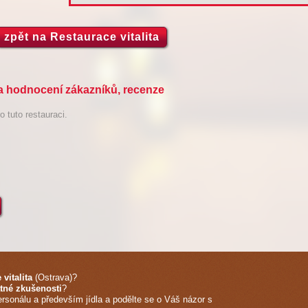
zpět na Restaurace vitalita
i a hodnocení zákazníků, recenze
 tuto restauraci.
vitalita
(Ostrava)
?
tné zkušenosti
?
ersonálu a především jídla a podělte se o Váš názor s