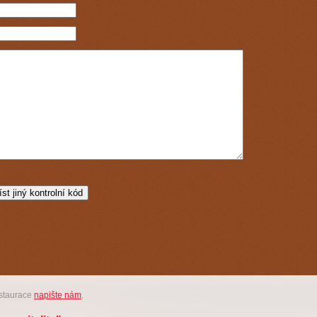
estaurace
napište nám
.