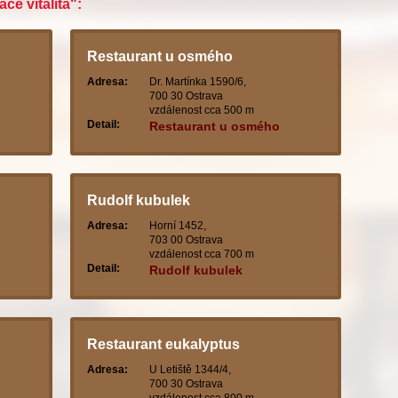
ce vitalita":
Restaurant u osmého
Adresa:
Dr. Martínka 1590/6,
700 30 Ostrava
vzdálenost cca 500 m
Detail:
Restaurant u osmého
Rudolf kubulek
Adresa:
Horní 1452,
703 00 Ostrava
vzdálenost cca 700 m
Detail:
Rudolf kubulek
Restaurant eukalyptus
Adresa:
U Letiště 1344/4,
700 30 Ostrava