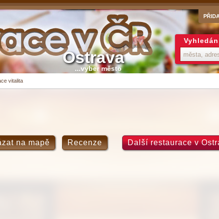
PŘID
Vyhledán
Ostrava
...vyber město
e vitalita
zat na mapě
Recenze
Další restaurace v Ost