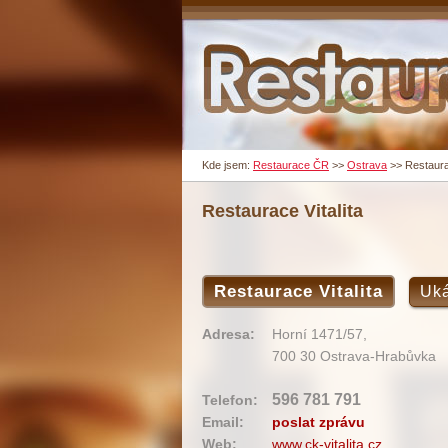
Kde jsem:
Restaurace ČR
>>
Ostrava
>>
Restaurac
Restaurace Vitalita
Restaurace Vitalita
Uká
Adresa:
Horní 1471/57,
700 30 Ostrava-Hrabůvka
596 781 791
Telefon:
Email:
poslat zprávu
Web:
www.ck-vitalita.cz