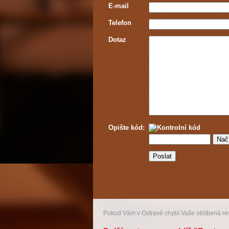
E-mail
Telefon
Dotaz
Opište kód:
Pokud Vám v Ostravě chybí Vaše oblíbená r