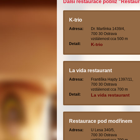
Další restaurace poblíž "Restaura
K-trio
Adresa:
Dr. Martínka 1439/4,
700 30 Ostrava
vzdálenost cca 500 m
Detail:
K-trio
La vida restaurant
Adresa:
Františka Hajdy 1397/11,
700 30 Ostrava
vzdálenost cca 700 m
Detail:
La vida restaurant
Restaurace pod modřínem
Adresa:
U Lesa 340/5,
700 30 Ostrava