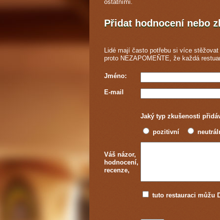
ostatními.
Přidat hodnocení nebo 
Lidé mají často potřebu si více stěžovat 
proto NEZAPOMEŇTE, že každá
restua
Jméno:
E-mail
Jaký typ zkušenosti přidá
pozitivní
neutrál
Váš názor,
hodnocení,
recenze,
tuto restauraci můž