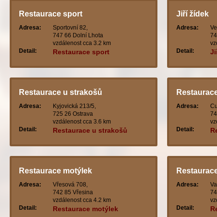
Restaurace sport
Jiří žídek
Adresa:
Sportovní 82,
Adresa:
Ve
747 66 Dolní Lhota
74
vzdálenost cca 3.2 km
vz
Detail:
Detail:
Restaurace sport
Ji
Restaurace u strakošů
Restaurace 
Adresa:
Kyjovická 213/5,
Adresa:
Cu
725 26 Ostrava
74
vzdálenost cca 3.6 km
vz
Detail:
Detail:
Restaurace u strakošů
Re
Restaurace motýlek
Restaurac
Adresa:
Vřesová 708,
Adresa:
Va
742 85 Vřesina
74
vzdálenost cca 4.2 km
vz
Detail:
Detail:
Restaurace motýlek
R