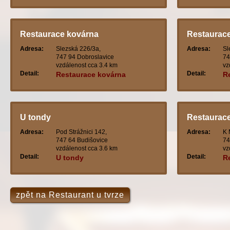
Restaurace kovárna
Restaurace
Adresa:
Slezská 226/3a,
Adresa:
Sl
747 94 Dobroslavice
74
vzdálenost cca 3.4 km
vz
Detail:
Detail:
Restaurace kovárna
R
U tondy
Restaurace
Adresa:
Pod Strážnici 142,
Adresa:
K 
747 64 Budišovice
74
vzdálenost cca 3.6 km
vz
Detail:
Detail:
U tondy
Re
zpět na Restaurant u tvrze