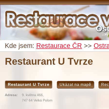
Ost
...v
Kde jsem:
Restaurace ČR
>>
Ostr
Restaurant U Tvrze
Restaurant U Tvrze
Ukázat na mapě
Rec
Adresa:
9. května 466,
747 64 Velká Polom