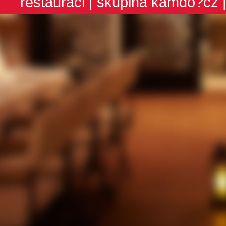
restauraci
| skupina
kamdo?cz