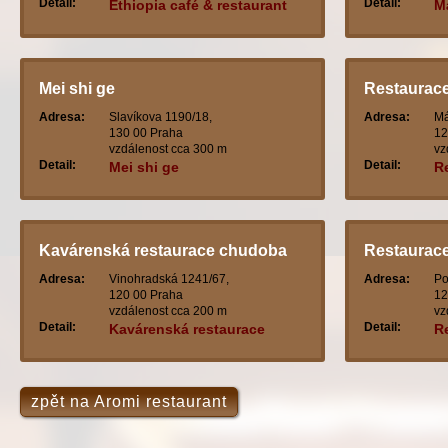
Detail:
Detail:
Ethiopia café & restaurant
M
Mei shi ge
Restaurace
Adresa:
Slavíkova 1190/18,
Adresa:
Má
130 00 Praha
12
vzdálenost cca 300 m
vz
Detail:
Detail:
Mei shi ge
R
Kavárenská restaurace chudoba
Restaurac
Adresa:
Vinohradská 1241/67,
Adresa:
Po
120 00 Praha
12
vzdálenost cca 200 m
vz
Detail:
Detail:
Kavárenská restaurace
R
chudoba
zpět na Aromi restaurant