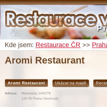
P
...v
Kde jsem:
Restaurace ČR
>>
Prah
Aromi Restaurant
Aromi Restaurant
Ukázat na mapě
Rece
Adresa:
Mánesova 1442/78,
120 00 Praha-Vinohrady