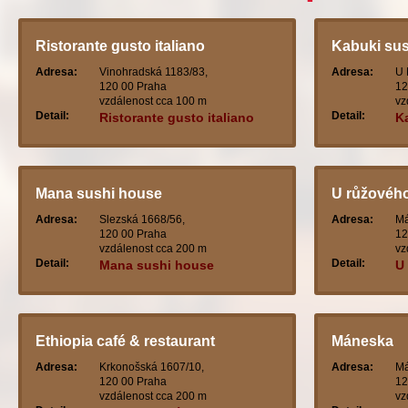
Ristorante gusto italiano
Kabuki sus
Adresa:
Vinohradská 1183/83,
Adresa:
U 
120 00 Praha
12
vzdálenost cca 100 m
vz
Detail:
Detail:
Ristorante gusto italiano
K
Mana sushi house
U růžovéh
Adresa:
Slezská 1668/56,
Adresa:
Má
120 00 Praha
12
vzdálenost cca 200 m
vz
Detail:
Detail:
Mana sushi house
U
Ethiopia café & restaurant
Máneska
Adresa:
Krkonošská 1607/10,
Adresa:
Má
120 00 Praha
12
vzdálenost cca 200 m
vz