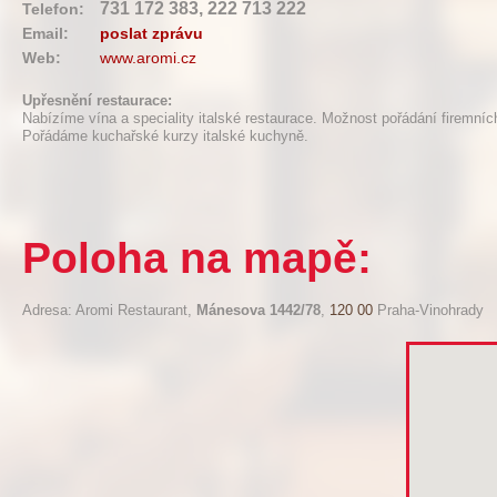
731 172 383, 222 713 222
Telefon:
Email:
poslat zprávu
Web:
www.aromi.cz
Upřesnění restaurace:
Nabízíme vína a speciality italské restaurace. Možnost pořádání firemních
Pořádáme kuchařské kurzy italské kuchyně.
Poloha na mapě:
Adresa: Aromi Restaurant,
Mánesova 1442/78
,
120 00
Praha-Vinohrady