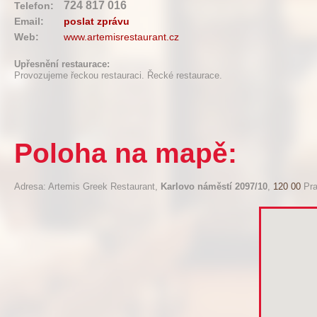
724 817 016
Telefon:
Email:
poslat zprávu
Web:
www.artemisrestaurant.cz
Upřesnění restaurace:
Provozujeme řeckou restauraci. Řecké restaurace.
Poloha na mapě:
Adresa: Artemis Greek Restaurant,
Karlovo náměstí 2097/10
,
120 00
Pra