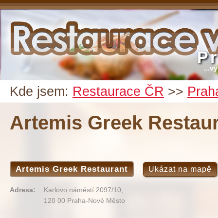
P
...v
Kde jsem:
Restaurace ČR
>>
Prah
Artemis Greek Restau
Artemis Greek Restaurant
Ukázat na mapě
Adresa:
Karlovo náměstí 2097/10,
120 00 Praha-Nové Město