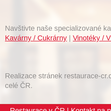
Navštivte naše specializované ka
Kavárny / Cukrárny
|
Vinotéky / V
Realizace stránek restaurace-cr.
celé ČR.
Restaurace v ČR
|
Kontakt na p