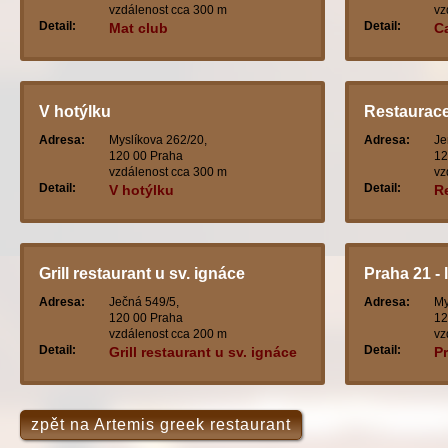
vzdálenost cca 300 m
vz
Detail:
Detail:
Mat club
Ca
V hotýlku
Restaurace
Adresa:
Myslíkova 262/20,
Adresa:
Je
120 00 Praha
12
vzdálenost cca 300 m
vz
Detail:
Detail:
V hotýlku
R
Grill restaurant u sv. ignáce
Praha 21 - 
Adresa:
Ječná 549/5,
Adresa:
My
120 00 Praha
12
vzdálenost cca 200 m
vz
Detail:
Detail:
Grill restaurant u sv. ignáce
Pr
zpět na Artemis greek restaurant