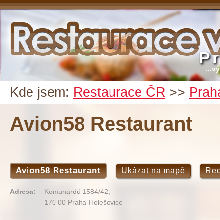
P
...v
Kde jsem:
Restaurace ČR
>>
Prah
Avion58 Restaurant
Avion58 Restaurant
Ukázat na mapě
Re
Adresa:
Komunardů 1584/42,
170 00 Praha-Holešovice