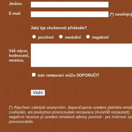
Jméno:
E-mail
(*)
neveřejn
Jaký typ zkušenosti přidáváte?
pozitivní
neutrální
negativní
Váš názor,
hodnocení,
recenze,
tuto restauraci můžu DOPORUČIT
(*) Abychom zabránili anonymům, doporučujeme uvedení platného email
zveřejněn, ani poskytnut provozovateli restaurace (Avion58 restaurant).
negativní recenze je uvedení emailové adresy povinné - pro možnost z
provozovatele.