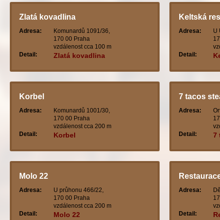
Zlatá kovadlina
Keltská re
Adresa:
Komunardů 1091/36,
Adresa:
U 
170 00 Praha
17
vzdálenost cca 100 m
vz
Detail:
Detail:
Zlatá kovadlina
K
Korbel
7 tacos ste
Adresa:
Komunardů 1001/30,
Adresa:
Or
170 00 Praha
17
vzdálenost cca 200 m
vz
Detail:
Detail:
Korbel
7 
Molo 22
Restaurace
Adresa:
U průhonu 466/22,
Adresa:
Dě
170 00 Praha
17
vzdálenost cca 200 m
vz
Detail:
Detail:
Molo 22
R