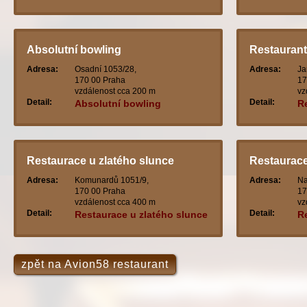
Absolutní bowling
Restaurant 
Adresa:
Osadní 1053/28,
Adresa:
Ja
170 00 Praha
17
vzdálenost cca 200 m
vz
Detail:
Detail:
Absolutní bowling
Re
Restaurace u zlatého slunce
Restaurace 
Adresa:
Komunardů 1051/9,
Adresa:
Na
170 00 Praha
17
vzdálenost cca 400 m
vz
Detail:
Detail:
Restaurace u zlatého slunce
Re
zpět na Avion58 restaurant