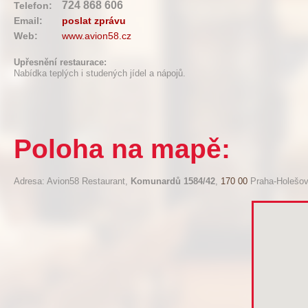
724 868 606
Telefon:
Email:
poslat zprávu
Web:
www.avion58.cz
Upřesnění restaurace:
Nabídka teplých i studených jídel a nápojů.
Poloha na mapě:
Adresa: Avion58 Restaurant,
Komunardů 1584/42
,
170 00
Praha-Holešov