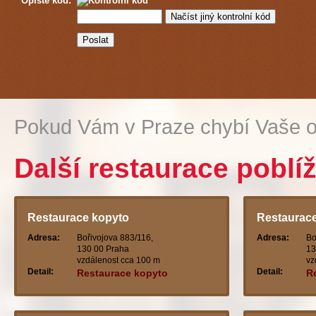
Opište kód:
Pokud Vám v Praze chybí Vaše o
Další restaurace poblíž
Restaurace kopyto
Restaurac
Adresa:
Bořivojova 883/116,
Adresa:
Bo
130 00 Praha
13
vzdálenost cca 100 m
vz
Detail:
Detail:
Restaurace kopyto
R