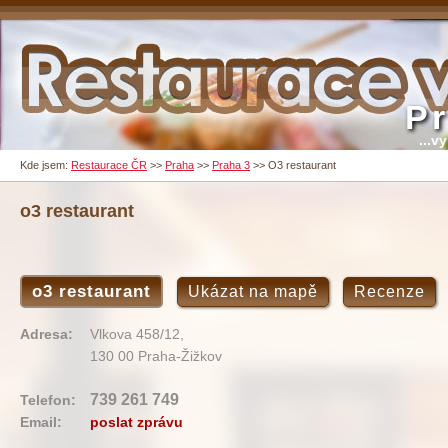
P
...v
Kde jsem:
Restaurace ČR
>>
Praha
>>
Praha 3
>>
O3 restaurant
o3 restaurant
o3 restaurant
Ukázat na mapě
Recenze
Adresa:
Vlkova 458/12,
130 00 Praha-Žižkov
739 261 749
Telefon:
Email:
poslat zprávu