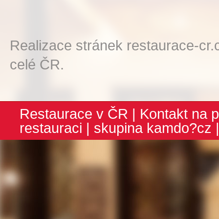
Realizace stránek restaurace-cr.
celé ČR.
Restaurace v ČR
|
Kontakt na p
restauraci
| skupina
kamdo?cz