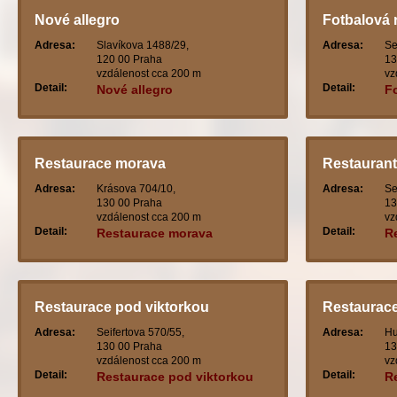
Nové allegro
Fotbalová 
Adresa:
Slavíkova 1488/29,
Adresa:
Se
120 00 Praha
13
vzdálenost cca 200 m
vz
Detail:
Detail:
Nové allegro
F
vi
Restaurace morava
Restaurant
Adresa:
Krásova 704/10,
Adresa:
Se
130 00 Praha
13
vzdálenost cca 200 m
vz
Detail:
Detail:
Restaurace morava
R
Restaurace pod viktorkou
Restaurac
Adresa:
Seifertova 570/55,
Adresa:
Hu
130 00 Praha
13
vzdálenost cca 200 m
vz
Detail:
Detail:
Restaurace pod viktorkou
R