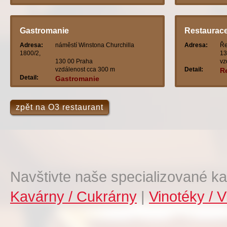
Gastromanie
Restaurace
Adresa:
náměstí Winstona Churchilla
Adresa:
Ře
1800/2,
13
130 00 Praha
vz
vzdálenost cca 300 m
Detail:
R
Detail:
Gastromanie
zpět na O3 restaurant
Navštivte naše specializované ka
Kavárny / Cukrárny
|
Vinotéky / V