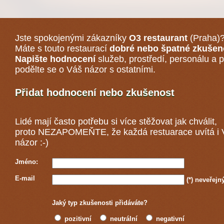
Jste spokojenými zákazníky
O3 restaurant
(Praha)
Máte s touto restaurací
dobré nebo špatné zkušen
Napište hodnocení
služeb, prostředí, personálu a p
podělte se o Váš názor s ostatními.
Přidat hodnocení nebo zkušenost
Lidé mají často potřebu si více stěžovat jak chválit,
proto NEZAPOMEŇTE, že každá
restuarace
uvítá i
názor :-)
Jméno:
E-mail
(*)
neveřejn
Jaký typ zkušenosti přidáváte?
pozitivní
neutrální
negativní