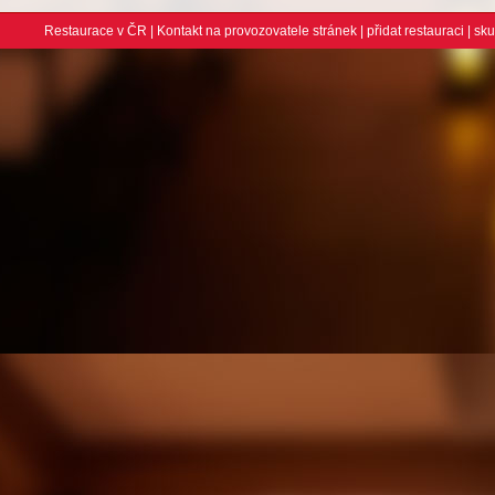
Restaurace v ČR
|
Kontakt na provozovatele stránek
|
přidat restauraci
| sk