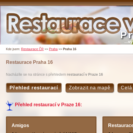
P
...v
Kde jsem:
Restaurace ČR
>>
Praha
>>
Praha 16
Restaurace
Praha 16
Nacházíte se na stránce s přehledem
restaurací v Praze 16
Přehled restaurací
Zobrazit na mapě
Celá
Přehled restaurací v Praze 16:
Amigos
Restaurac