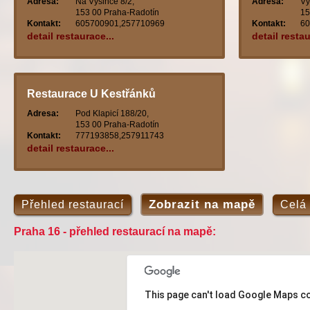
Adresa:
Na Výšince 8/2,
Adresa:
Vy
153 00 Praha-Radotín
15
Kontakt:
605700901,257710969
Kontakt:
60
detail restaurace...
detail restau
Restaurace U Kestřánků
Adresa:
Pod Klapicí 188/20,
153 00 Praha-Radotín
Kontakt:
777193858,257911743
detail restaurace...
Zobrazit na mapě
Přehled restaurací
Celá
Praha 16 - přehled restaurací na mapě:
This page can't load Google Maps co