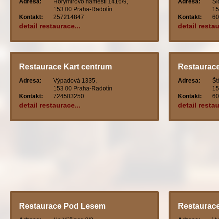
Adresa:
Horymírovo náměstí 1416/9,
Adresa:
Sí
153 00 Praha-Radotín
15
Kontakt:
257214847
Kontakt:
60
detail restaurace...
detail restau
Restaurace Kart centrum
Restaurace
Adresa:
Výpadová 1335,
Adresa:
Št
153 00 Praha-Radotín
15
Kontakt:
724503250
Kontakt:
60
detail restaurace...
detail restau
Restaurace Pod Lesem
Restaurac