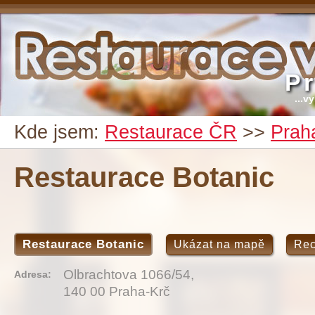
P
...v
Kde jsem:
Restaurace ČR
>>
Prah
Restaurace Botanic
Restaurace Botanic
Ukázat na mapě
Re
Olbrachtova 1066/54,
Adresa:
140 00 Praha-Krč