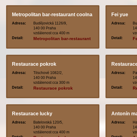
Metropolitan bar-restaurant coolna
Fei yue
Adresa:
Budějovická 1126/9,
Adresa:
Bu
140 00 Praha
14
vzdálenost cca 400 m
vz
Detail:
Detail:
Metropolitan bar-restaurant
F
coolna
Restaurace pokrok
Restaurace
Adresa:
Tilschové 1082/2,
Adresa:
Pa
140 00 Praha
14
vzdálenost cca 300 m
vz
Detail:
Detail:
Restaurace pokrok
Re
Restaurace lucky
Antonín ma
Adresa:
Batelovská 120/5,
Adresa:
Ha
140 00 Praha
14
vzdálenost cca 400 m
vz