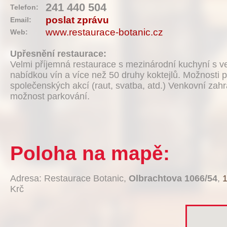
241 440 504
Telefon:
poslat zprávu
Email:
www.restaurace-botanic.cz
Web:
Upřesnění restaurace:
Velmi příjemná restaurace s mezinárodní kuchyní s v
nabídkou vín a více než 50 druhy koktejlů. Možnosti 
společenských akcí (raut, svatba, atd.) Venkovní zah
možnost parkování.
Poloha na mapě:
Adresa: Restaurace Botanic,
Olbrachtova 1066/54
,
Krč