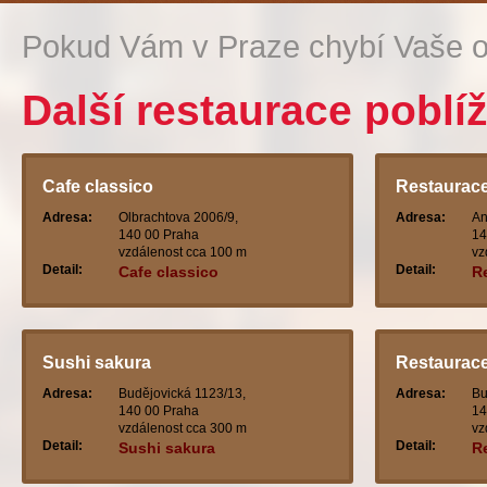
Pokud Vám v Praze chybí Vaše o
Další restaurace poblí
Cafe classico
Restaurace
Adresa:
Olbrachtova 2006/9,
Adresa:
An
140 00 Praha
14
vzdálenost cca 100 m
vz
Detail:
Detail:
Cafe classico
R
Sushi sakura
Restaurace
Adresa:
Budějovická 1123/13,
Adresa:
Bu
140 00 Praha
14
vzdálenost cca 300 m
vz
Detail:
Detail:
Sushi sakura
R