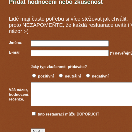
Přidat hodnocení nebo zkušenost
Lidé mají často potřebu si více stěžovat jak chválit,
proto NEZAPOMEŇTE, že každá
restuarace
uvítá i
názor :-)
Jméno:
E-mail
(*)
neveřejn
Jaký typ zkušenosti přidáváte?
pozitivní
neutrální
negativní
Váš názor,
hodnocení,
recenze,
tuto restauraci můžu DOPORUČIT