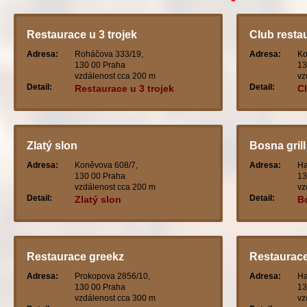
Restaurace u 3 trojek
Club resta
Adresa:
Roháčova 333/19,
Adresa:
Ko
130 00 Praha
13
vzdálenost cca 200 m
vz
Detail:
Detail:
Restaurace u 3 trojek
Cl
Zlatý slon
Bosna grill
Adresa:
Koněvova 608/7,
Adresa:
Ha
130 00 Praha
13
vzdálenost cca 200 m
vz
Detail:
Detail:
Zlatý slon
Bo
Restaurace greekz
Restaurace
Adresa:
Prokopova 2856/10,
Adresa:
Ha
130 00 Praha
13
vzdálenost cca 300 m
vz