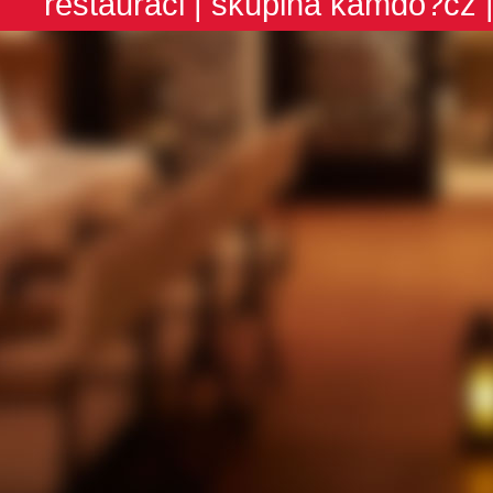
restauraci
| skupina
kamdo?cz