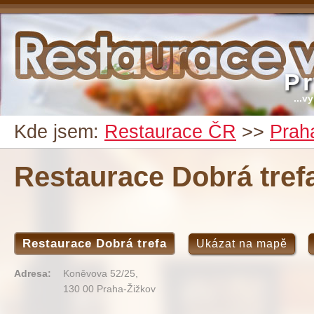
P
...v
Kde jsem:
Restaurace ČR
>>
Prah
Restaurace Dobrá tref
Restaurace Dobrá trefa
Ukázat na mapě
Adresa:
Koněvova 52/25,
130 00 Praha-Žižkov