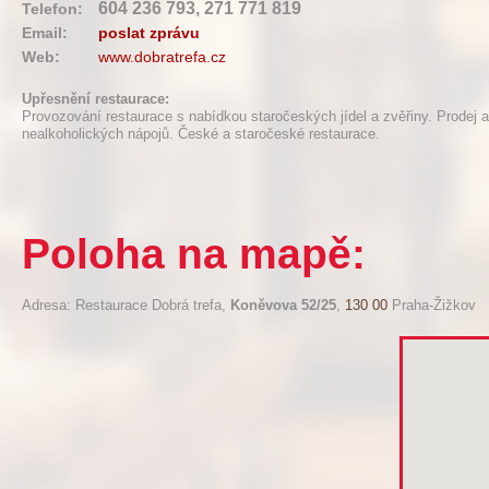
604 236 793, 271 771 819
Telefon:
Email:
poslat zprávu
Web:
www.dobratrefa.cz
Upřesnění restaurace:
Provozování restaurace s nabídkou staročeských jídel a zvěřiny. Prodej a
nealkoholických nápojů. České a staročeské restaurace.
Poloha na mapě:
Adresa: Restaurace Dobrá trefa,
Koněvova 52/25
,
130 00
Praha-Žižkov