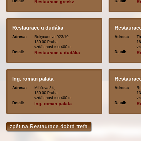
Detail:
Detail:
Restaurace greekz
R
Restaurace u dudáka
Restaurace
Adresa:
Rokycanova 923/10,
Adresa:
Th
130 00 Praha
18
vzdálenost cca 400 m
vz
Detail:
Detail:
Restaurace u dudáka
R
Ing. roman palata
Restaurac
Adresa:
Milíčova 34,
Adresa:
Ro
130 00 Praha
13
vzdálenost cca 400 m
vz
Detail:
Detail:
Ing. roman palata
R
zpět na Restaurace dobrá trefa