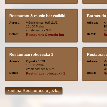
Restaurant & music bar waikiki
Barracuda 
Adresa:
Vršovické náměstí 111/2,
Adresa:
Kr
101 00 Praha
10
vzdálenost cca 300 m
vz
Detail:
Detail:
Restaurant & music bar
B
waikiki
Restaurace rohozecká 1
Restaurac
Adresa:
Krymská 152/1,
Adresa:
Mo
101 00 Praha
10
vzdálenost cca 500 m
vz
Detail:
Detail:
Restaurace rohozecká 1
R
zpět na Restaurace u ježka