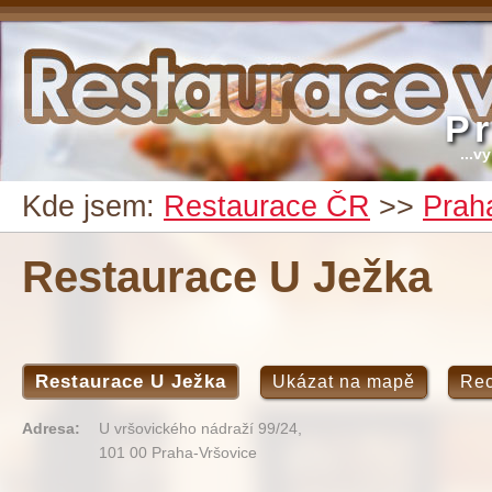
P
...v
Kde jsem:
Restaurace ČR
>>
Prah
Restaurace U Ježka
Restaurace U Ježka
Ukázat na mapě
Re
Adresa:
U vršovického nádraží 99/24,
101 00 Praha-Vršovice