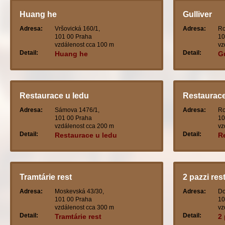
Huang he
Gulliver
Adresa:
Vršovická 160/1,
Adresa:
Ro
101 00 Praha
10
vzdálenost cca 100 m
vz
Detail:
Detail:
Huang he
Gu
Restaurace u ledu
Restaurace
Adresa:
Sámova 1476/1,
Adresa:
Ro
101 00 Praha
10
vzdálenost cca 200 m
vz
Detail:
Detail:
Restaurace u ledu
R
Tramtárie rest
2 pazzi res
Adresa:
Moskevská 43/30,
Adresa:
Do
101 00 Praha
10
vzdálenost cca 300 m
vz
Detail:
Detail:
Tramtárie rest
2 