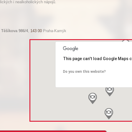
lických i nealkoholických nápojů.
,
Těšíkova 986/4
,
143 00
Praha-Kamýk
This page can't load Google Maps c
Do you own this website?