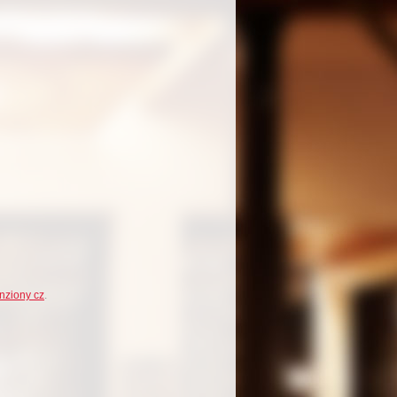
nziony cz
.