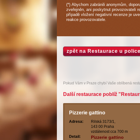
(*) Abychom zabránili anonymům, doporu
zveřejněn, ani poskytnut provozovateli r
případě vložení negativní recenze je uv
reakce provozovatele.
zpět na Restaurace u polic
Pokud Vám v Praze chybí Vaše oblíbená res
Další restaurace poblíž "Restaur
Pizzerie gattino
Adresa:
Rilská 3173/1,
143 00 Praha
vzdálenost cca 700 m
Detail:
Pizzerie gattino