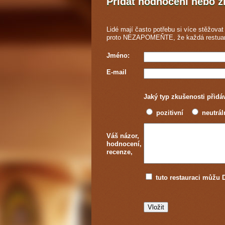
Přidat hodnocení nebo 
Lidé mají často potřebu si více stěžovat 
proto NEZAPOMEŇTE, že každá
restua
Jméno:
E-mail
Jaký typ zkušenosti přidá
pozitivní
neutrál
Váš názor,
hodnocení,
recenze,
tuto restauraci můž