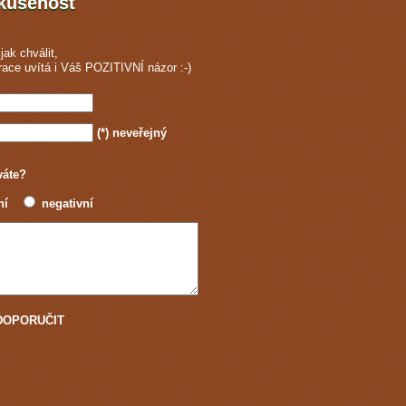
zkušenost
jak chválit,
race
uvítá i Váš POZITIVNÍ názor :-)
(*)
neveřejný
váte?
ní
negativní
u DOPORUČIT