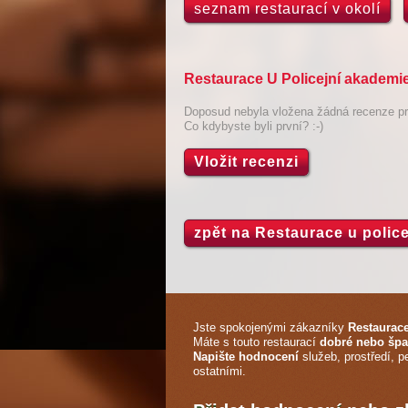
seznam restaurací v okolí
Restaurace U Policejní akademie
Doposud nebyla vložena žádná recenze pro
Co kdybyste byli první? :-)
Vložit recenzi
zpět na Restaurace u polic
Jste spokojenými zákazníky
Restaurace
Máte s touto restaurací
dobré nebo špa
Napište hodnocení
služeb, prostředí, p
ostatními.