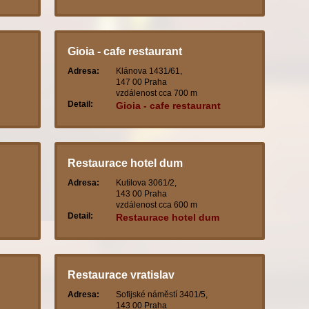
Gioia - cafe restaurant
Adresa:
Klánova 1431/61,
147 00 Praha
vzdálenost cca 700 m
Detail:
Gioia - cafe restaurant
Restaurace hotel dum
Adresa:
Kutilova 3061/2,
143 00 Praha
vzdálenost cca 600 m
Detail:
Restaurace hotel dum
Restaurace vratislav
Adresa:
Sofijské náměstí 3401/5,
143 00 Praha