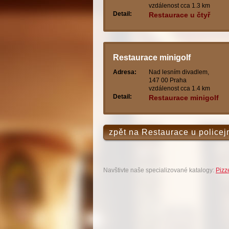
vzdálenost cca 1.3 km
Detail:
Restaurace u čtyř
bernardýnů
Restaurace minigolf
Adresa:
Nad lesním divadlem,
147 00 Praha
vzdálenost cca 1.4 km
Detail:
Restaurace minigolf
zpět na Restaurace u police
Navštivte naše specializované katalogy:
Pizz