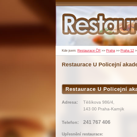
Kde jsem:
Restaurace ČR
>>
Praha
>>
Praha 12
>
Restaurace U Policejní akad
Restaurace U Policejní a
Adresa:
Těšíkova 986/4,
143 00 Praha-Kamýk
241 767 406
Telefon:
Upřesnění restaurace: