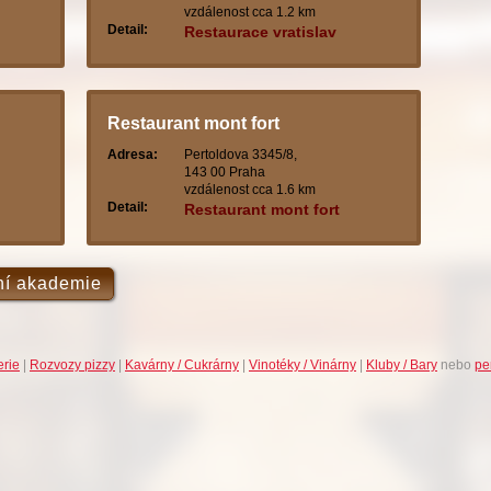
vzdálenost cca 1.2 km
Detail:
Restaurace vratislav
Restaurant mont fort
Adresa:
Pertoldova 3345/8,
143 00 Praha
vzdálenost cca 1.6 km
Detail:
Restaurant mont fort
jní akademie
erie
|
Rozvozy pizzy
|
Kavárny / Cukrárny
|
Vinotéky / Vinárny
|
Kluby / Bary
nebo
pe