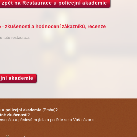
zpět na Restaurace u policejní akademie
 - zkušenosti a hodnocení zákazníků, recenze
 tuto restauraci.
ejní akademie
 u policejní akademie
(Praha)
?
tné zkušenosti
?
ersonálu a především jídla a podělte se o Váš názor s