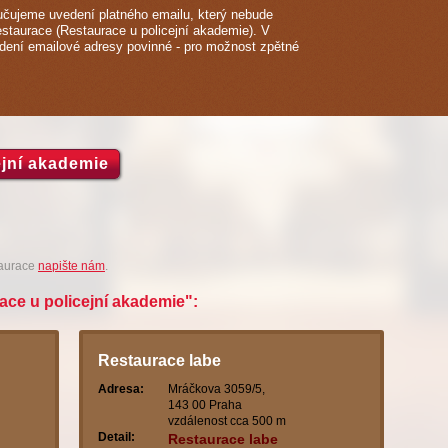
čujeme uvedení platného emailu, který nebude
estaurace (Restaurace u policejní akademie). V
edení emailové adresy povinné - pro možnost zpětné
ejní akademie
taurace
napište nám
.
ace u policejní akademie":
Restaurace labe
Adresa:
Mráčkova 3059/5,
143 00 Praha
vzdálenost cca 500 m
Detail:
Restaurace labe