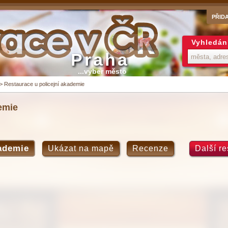
PŘID
Vyhledán
Praha
...vyber město
>
Restaurace u policejní akademie
emie
kademie
Ukázat na mapě
Recenze
Další r