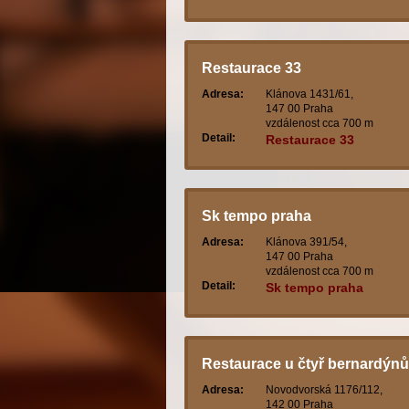
Restaurace 33
Adresa:
Klánova 1431/61,
147 00 Praha
vzdálenost cca 700 m
Detail:
Restaurace 33
Sk tempo praha
Adresa:
Klánova 391/54,
147 00 Praha
vzdálenost cca 700 m
Detail:
Sk tempo praha
Restaurace u čtyř bernardýnů
Adresa:
Novodvorská 1176/112,
142 00 Praha