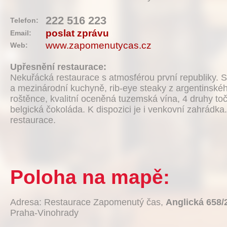
222 516 223
Telefon:
poslat zprávu
Email:
www.zapomenutycas.cz
Web:
Upřesnění restaurace:
Nekuřácká restaurace s atmosférou první republiky. S
a mezinárodní kuchyně, rib-eye steaky z argentinsk
roštěnce, kvalitní oceněná tuzemská vína, 4 druhy to
belgická čokoláda. K dispozici je i venkovní zahrádk
restaurace.
Poloha na mapě:
Adresa: Restaurace Zapomenutý čas,
Anglická 658/
Praha-Vinohrady