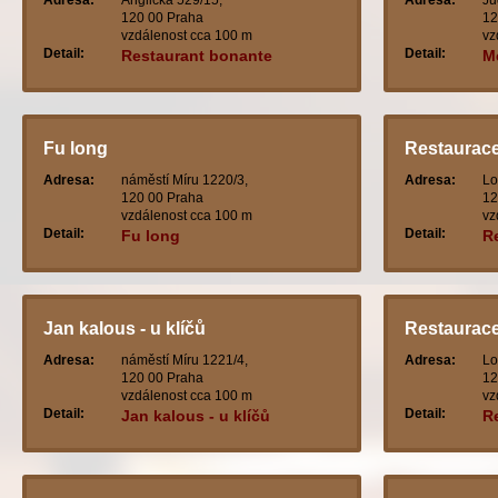
Adresa:
Anglická 529/15,
Adresa:
Ju
120 00 Praha
12
vzdálenost cca 100 m
vz
Detail:
Detail:
Restaurant bonante
M
Fu long
Restaurace
Adresa:
náměstí Míru 1220/3,
Adresa:
Lo
120 00 Praha
12
vzdálenost cca 100 m
vz
Detail:
Detail:
Fu long
Re
Jan kalous - u klíčů
Restaurac
Adresa:
náměstí Míru 1221/4,
Adresa:
Lo
120 00 Praha
12
vzdálenost cca 100 m
vz
Detail:
Detail:
Jan kalous - u klíčů
R