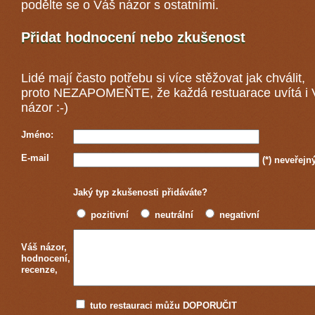
podělte se o Váš názor s ostatními.
Přidat hodnocení nebo zkušenost
Lidé mají často potřebu si více stěžovat jak chválit,
proto NEZAPOMEŇTE, že každá
restuarace
uvítá i
názor :-)
Jméno:
E-mail
(*)
neveřejn
Jaký typ zkušenosti přidáváte?
pozitivní
neutrální
negativní
Váš názor,
hodnocení,
recenze,
tuto restauraci můžu DOPORUČIT