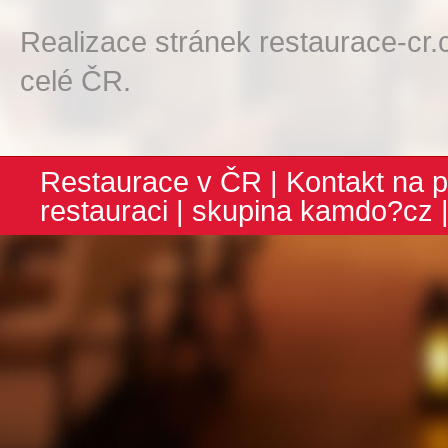
Realizace stránek restaurace-cr.
celé ČR.
Restaurace v ČR
|
Kontakt na p
restauraci
| skupina
kamdo?cz