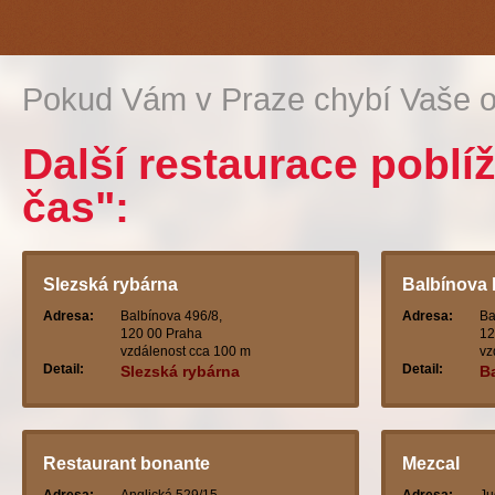
Pokud Vám v Praze chybí Vaše o
Další restaurace pobl
čas":
Slezská rybárna
Balbínova 
Adresa:
Balbínova 496/8,
Adresa:
Ba
120 00 Praha
12
vzdálenost cca 100 m
vz
Detail:
Detail:
Slezská rybárna
B
Restaurant bonante
Mezcal