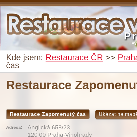
P
...v
Kde jsem:
Restaurace ČR
>>
Prah
čas
Restaurace Zapomenu
Restaurace Zapomenutý čas
Ukázat na map
Anglická 658/23,
Adresa:
120 00 Praha-Vinohrady