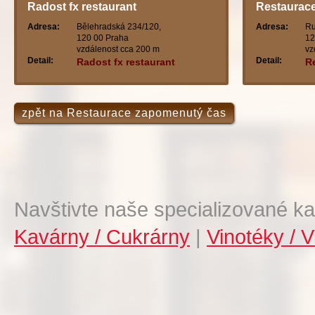
Radost fx restaurant
Restaurace
Adresa:
Bělehradská 234/120,
Adresa:
Ru
120 00 Praha
12
vzdálenost cca 200 m
vz
Detail:
Detail:
Radost fx restaurant
Re
zpět na Restaurace zapomenutý čas
Navštivte naše specializované ka
Kavárny / Cukrárny
|
Vinotéky / V