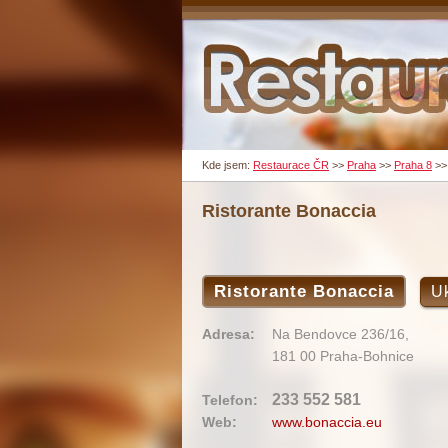
Kde jsem:
Restaurace ČR
>>
Praha
>>
Praha 8
>
Ristorante Bonaccia
Ristorante Bonaccia
U
Adresa:
Na Bendovce 236/16,
181 00 Praha-Bohnice
233 552 581
Telefon:
Web:
www.bonaccia.eu