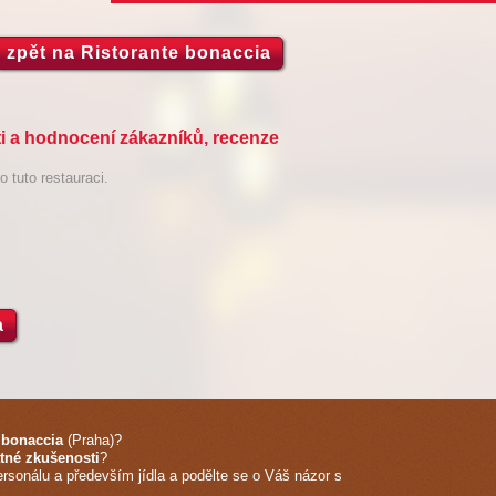
zpět na Ristorante bonaccia
i a hodnocení zákazníků, recenze
 tuto restauraci.
a
 bonaccia
(Praha)
?
tné zkušenosti
?
ersonálu a především jídla a podělte se o Váš názor s