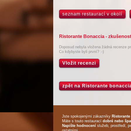
seznam restaurací v okolí
Ristorante Bonaccia - zkušenost
Doposud nebyla vložena žádná recenze pro
Co kdybyste byli první? :-)
Vložit recenzi
zpět na Ristorante bonacci
Jste spokojenými zákazníky
Ristorante
Máte s touto restaurací
dobré nebo špa
Napište hodnocení
služeb, prostředí, p
ostatními.