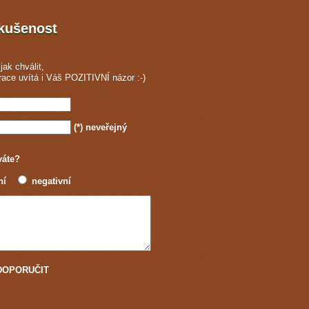
zkušenost
jak chválit,
race
uvítá i Váš POZITIVNÍ názor :-)
(*)
neveřejný
váte?
ní
negativní
u DOPORUČIT