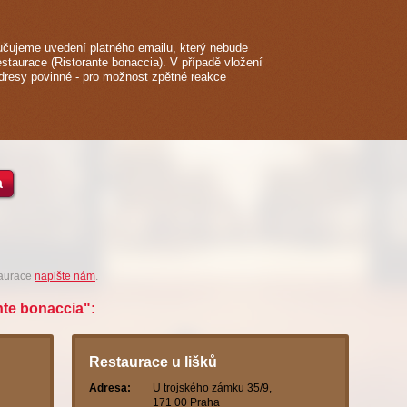
čujeme uvedení platného emailu, který nebude
estaurace (Ristorante bonaccia). V případě vložení
adresy povinné - pro možnost zpětné reakce
a
taurace
napište nám
.
nte bonaccia":
Restaurace u lišků
Adresa:
U trojského zámku 35/9,
171 00 Praha