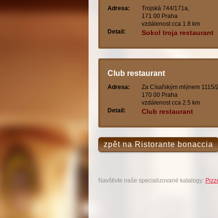
Adresa:
Trojská 744/171a,
171 00 Praha
vzdálenost cca 1.8 km
Detail:
Sokol troja restaurant
Club restaurant
Adresa:
Za Císařským mlýnem 1115/2
170 00 Praha
vzdálenost cca 2.5 km
Detail:
Club restaurant
zpět na Ristorante bonaccia
Navštivte naše specializované katalogy:
Pizz