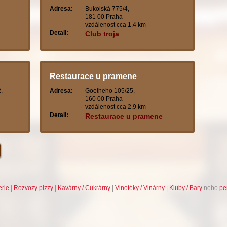
Adresa:
Bukolská 775/4,
181 00 Praha
vzdálenost cca 1.4 km
Detail:
Club troja
Restaurace u pramene
,
Adresa:
Goetheho 105/25,
160 00 Praha
vzdálenost cca 2.9 km
Detail:
Restaurace u pramene
erie
|
Rozvozy pizzy
|
Kavárny / Cukrárny
|
Vinotéky / Vinárny
|
Kluby / Bary
nebo
pe