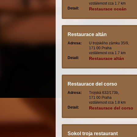
vzdálenost cca 1.7 km
Detail:
Restaurace oceán
Restaurace altán
Adresa:
U trojského zámku 35/9,
171 00 Praha
vzdálenost cca 1.7 km
Detail:
Restaurace altán
Restaurace del corso
Adresa:
Trojská 632/173b,
171 00 Praha
vzdálenost cca 1.8 km
Detail:
Restaurace del corso
Sokol troja restaurant