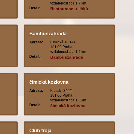
vzdálenost cca 1.7 km
Detail:
Restaurace u lišků
Bambuszahrada
Adresa:
Čimická 18/141,
181 00 Praha
vzdálenost cca 1.4 km
Detail:
Bambuszahrada
čimická kozlovna
Adresa:
K Ládví 344/4,
181 00 Praha
vzdálenost cca 1.3 km
Detail:
čimická kozlovna
Club troja