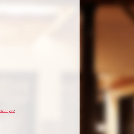
nziony cz
.