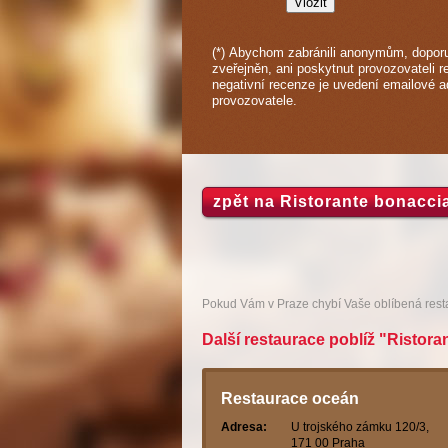
(*) Abychom zabránili anonymům, doporu
zveřejněn, ani poskytnut provozovateli r
negativní recenze je uvedení emailové 
provozovatele.
zpět na Ristorante bonacci
Pokud Vám v Praze chybí Vaše oblíbená res
Další restaurace poblíž "Ristora
Restaurace oceán
Adresa:
U trojského zámku 120/3,
171 00 Praha