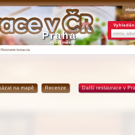
PŘID
Vyhledán
Praha
...vyber město
>
Ristorante bonaccia
kázat na mapě
Recenze
Další restaurace v Pr