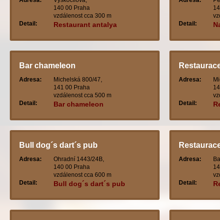
Adresa:
Vyskočilova,
Adresa:
Pe
140 00 Praha
14
vzdálenost cca 300 m
vz
Detail:
Detail:
Restaurant antalya
N
Bar chameleon
Restaurace
Adresa:
Michelská 800/47,
Adresa:
Mi
141 00 Praha
14
vzdálenost cca 500 m
vz
Detail:
Detail:
Bar chameleon
R
Bull dog´s dart´s pub
Restaurace
Adresa:
Ohradní 1443/24B,
Adresa:
Ba
140 00 Praha
14
vzdálenost cca 600 m
vz
Detail:
Detail:
Bull dog´s dart´s pub
R