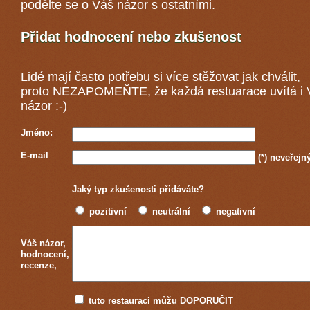
podělte se o Váš názor s ostatními.
Přidat hodnocení nebo zkušenost
Lidé mají často potřebu si více stěžovat jak chválit,
proto NEZAPOMEŇTE, že každá
restuarace
uvítá i
názor :-)
Jméno:
E-mail
(*)
neveřejn
Jaký typ zkušenosti přidáváte?
pozitivní
neutrální
negativní
Váš názor,
hodnocení,
recenze,
tuto restauraci můžu DOPORUČIT