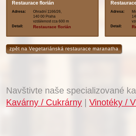
Restaurace florián
Restaurace
Adresa:
Ohradní 1166/26,
Adresa:
Mi
140 00 Praha
14
vzdálenost cca 600 m
vz
Detail:
Detail:
Restaurace florián
R
zpět na Vegetariánská restaurace maranatha
Navštivte naše specializované ka
Kavárny / Cukrárny
|
Vinotéky / V