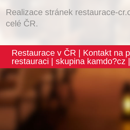
Realizace stránek restaurace-cr.
celé ČR.
Restaurace v ČR
|
Kontakt na p
restauraci
| skupina
kamdo?cz