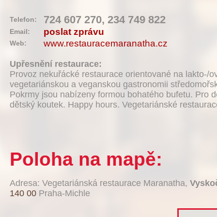
724 607 270, 234 749 822
Telefon:
poslat zprávu
Email:
www.restauracemaranatha.cz
Web:
Upřesnění restaurace:
Provoz nekuřácké restaurace orientované na lakto-/o
vegetariánskou a veganskou gastronomii středomořsk
Pokrmy jsou nabízeny formou bohatého bufetu. Pro dě
dětský koutek. Happy hours. Vegetariánské restaurac
Poloha na mapě:
Adresa: Vegetariánská restaurace Maranatha,
Vyskoč
140 00
Praha-Michle