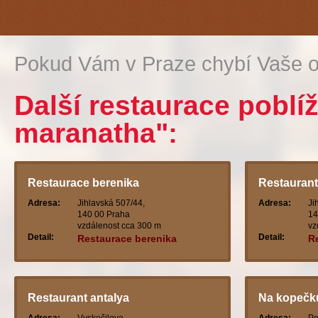
Pokud Vám v Praze chybí Vaše o
Další restaurace poblí
maranatha":
Restaurace berenika
Restaurant
Adresa:
Jihlavská 507/44,
Adresa:
Ji
140 00 Praha
14
vzdálenost cca 300 m
vz
Detail:
Detail:
Restaurace berenika
R
ci
Restaurant antalya
Na kopečk