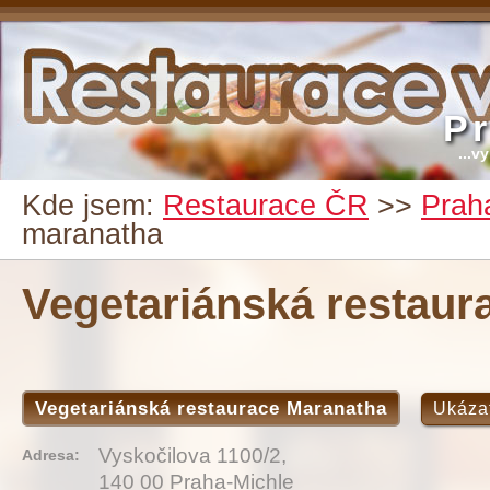
P
...v
Kde jsem:
Restaurace ČR
>>
Prah
maranatha
Vegetariánská restaur
Vegetariánská restaurace Maranatha
Ukáza
Vyskočilova 1100/2,
Adresa:
140 00 Praha-Michle