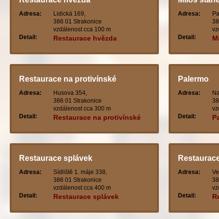
Adresa:
Lidická 169,
Adresa:
Pa
386 01 Strakonice
38
vzdálenost cca 100 m
vz
Detail:
Detail:
Restaurace hvězda
M
Restaurace na protivínské
Palermo
Adresa:
Husova 354,
Adresa:
Na
386 01 Strakonice
38
vzdálenost cca 300 m
vz
Detail:
Detail:
Restaurace na protivínské
P
Restaurace splávek
Restaurace
Adresa:
Sídliště 1. máje 338,
Adresa:
Ve
386 01 Strakonice
38
vzdálenost cca 400 m
vz
Detail:
Detail:
Restaurace splávek
R