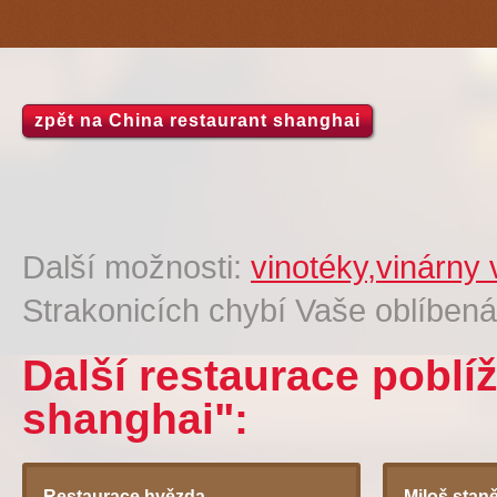
zpět na China restaurant shanghai
Další možnosti:
vinotéky,vinárny
Strakonicích chybí Vaše oblíben
Další restaurace poblí
shanghai":
Restaurace hvězda
Miloš stan