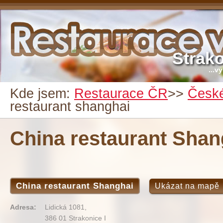
Strak
...v
Kde jsem:
Restaurace ČR
>>
České
restaurant shanghai
China restaurant Shan
China restaurant Shanghai
Ukázat na mapě
Adresa:
Lidická 1081,
386 01 Strakonice I