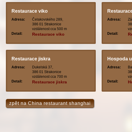
Restaurace viko
Restaurace
Adresa:
Čelakovského 289,
Adresa:
Zá
386 01 Strakonice
38
vzdálenost cca 500 m
vz
Detail:
Detail:
Restaurace viko
R
Restaurace jiskra
Hospoda u
Adresa:
Dukelská 37,
Adresa:
Ba
386 01 Strakonice
38
vzdálenost cca 700 m
vz
Detail:
Detail:
Restaurace jiskra
H
zpět na China restaurant shanghai