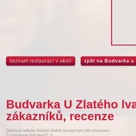
seznam restaurací v okolí
zpět na Budvarka u 
Budvarka U Zlatého lv
zákazníků, recenze
Doposud nebyla vložena žádná recenze pro tuto restauraci.
Co kdybyste byli první? :-)