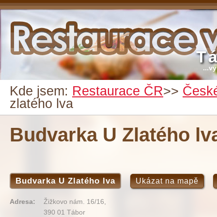
T
...v
Kde jsem:
Restaurace ČR
>>
České
zlatého lva
Budvarka U Zlatého lv
Budvarka U Zlatého lva
Ukázat na mapě
Adresa:
Žižkovo nám. 16/16,
390 01 Tábor