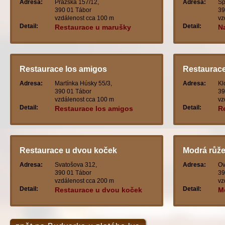
Adresa:
Pražská 157/12,
Adresa:
Šp
390 01 Tábor
39
vzdálenost cca 100 m
vz
Detail:
Detail:
Restaurace u marušky
N
Restaurace los amigos
Restaurac
Adresa:
Martínka Húsky 55/3,
Adresa:
Kl
390 01 Tábor
39
vzdálenost cca 100 m
vz
Detail:
Detail:
Restaurace los amigos
R
Restaurace u dvou koček
Modrá růž
Adresa:
Svatošova 312,
Adresa:
Ov
390 01 Tábor
39
vzdálenost cca 200 m
vz
Detail:
Detail:
Restaurace u dvou koček
M