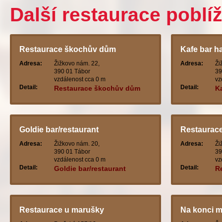
Další restaurace poblí
Restaurace škochův dům
Kafe bar h
Adresa:
Žižkovo nám. 22,
Adresa:
Ži
390 01 Tábor
39
vzdálenost cca 0 m
vz
Detail:
Detail:
Restaurace škochův dům
K
Goldie bar/restaurant
Restaurac
Adresa:
Žižkovo nám. 20,
Adresa:
Ži
390 01 Tábor
39
vzdálenost cca 0 m
vz
Detail:
Detail:
Goldie bar/restaurant
R
Restaurace u marušky
Na konci m