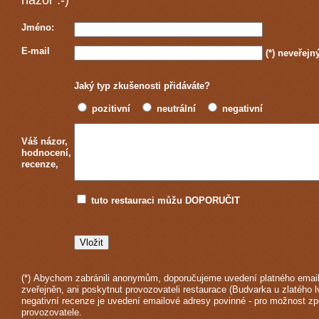
názor :-)
Jméno:
E-mail
(*)
neveřejn
Jaký typ zkušenosti přidáváte?
pozitivní
neutrální
negativní
Váš názor,
hodnocení,
recenze,
tuto restauraci můžu DOPORUČIT
(*) Abychom zabránili anonymům, doporučujeme uvedení platného email
zveřejněn, ani poskytnut provozovateli restaurace (Budvarka u zlatého l
negativní recenze je uvedení emailové adresy povinné - pro možnost z
provozovatele.