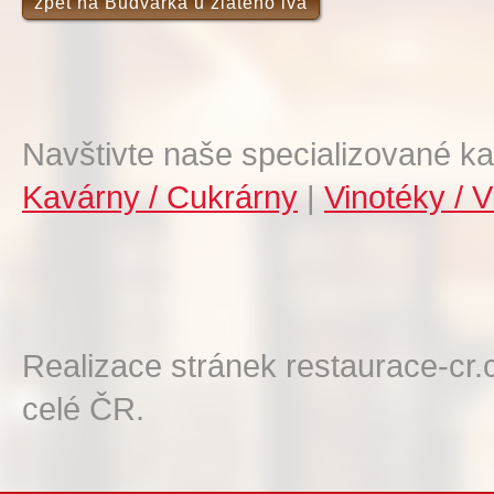
zpět na Budvarka u zlatého lva
Navštivte naše specializované ka
Kavárny / Cukrárny
|
Vinotéky / V
Realizace stránek restaurace-cr.
celé ČR.