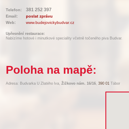
381 252 397
Telefon:
Email:
poslat zprávu
Web:
www.budejovickybudvar.cz
Upřesnění restaurace:
Nabízíme hotové i minutkové speciality včetně točeného piva Budvar.
Poloha na mapě:
Adresa: Budvarka U Zlatého lva,
Žižkovo nám. 16/16
,
390 01
Tábor