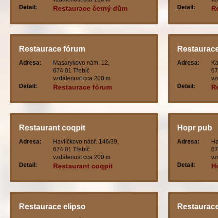
Detail:
Detail:
Restaurace černý dům
R
Restaurace fórum
Restaurace
Adresa:
Masarykovo nám. 12,
Adresa:
Ka
674 01 Třebíč
67
vzdálenost cca 200 m
vz
Detail:
Detail:
Restaurace fórum
R
Restaurant coqpit
Hopr pub
Adresa:
Havlíčkovo nábř. 146/39,
Adresa:
Ha
674 01 Třebíč
67
vzdálenost cca 200 m
vz
Detail:
Detail:
Restaurant coqpit
H
Restaurace elipso
Restaurace