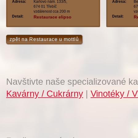
Adresa:
Karlovo nám. 133/5,
Adresa:
Be
674 01 Třebíč
67
vzdálenost cca 200 m
vz
Detail:
Detail:
Restaurace elipso
Re
zpět na Restaurace u mottlů
Navštivte naše specializované ka
Kavárny / Cukrárny
|
Vinotéky / V