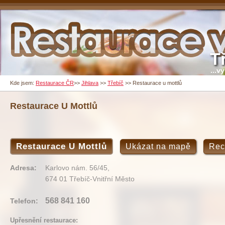
T
...v
Kde jsem:
Restaurace ČR
>>
Jihlava
>>
Třebíč
>>
Restaurace u mottlů
Restaurace U Mottlů
Restaurace U Mottlů
Ukázat na mapě
Rec
Adresa:
Karlovo nám. 56/45,
674 01 Třebíč-Vnitřní Město
568 841 160
Telefon:
Upřesnění restaurace: