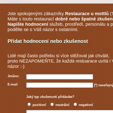
Jste spokojenými zákazníky
Restaurace u mottlů
(T
Máte s touto restaurací
dobré nebo špatné zkušen
Napište hodnocení
služeb, prostředí, personálu a p
podělte se o Váš názor s ostatními.
Přidat hodnocení nebo zkušenost
Lidé mají často potřebu si více stěžovat jak chválit,
proto NEZAPOMEŇTE, že každá
restuarace
uvítá i
názor :-)
Jméno:
E-mail
(*)
neveřejn
Jaký typ zkušenosti přidáváte?
pozitivní
neutrální
negativní