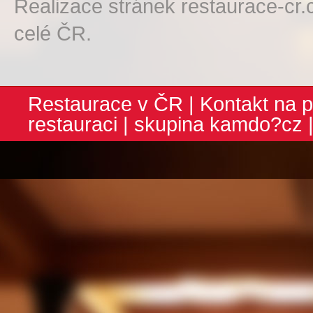
Realizace stránek restaurace-cr.
celé ČR.
Restaurace v ČR
|
Kontakt na p
restauraci
| skupina
kamdo?cz