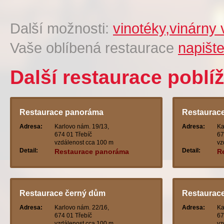
Další možnosti:
vinotéky,vinárny 
Vaše oblíbená restaurace
napišt
Další restaurace poblí
Restaurace panoráma
Restaurace
Adresa:
Karlovo nám. 19/13,
Adresa:
Ka
674 01 Třebíč
67
vzdálenost cca 100 m
vz
Detail:
Detail:
Restaurace panoráma
R
Restaurace černý dům
Restaurace
Adresa:
Karlovo nám. 22/16,
Adresa:
Ka
674 01 Třebíč
67
vzdálenost cca 100 m
vz