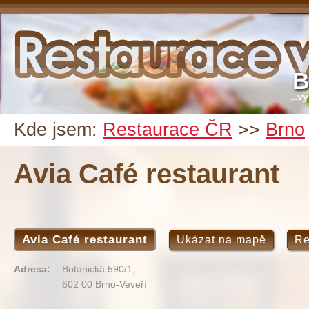
B
...v
Kde jsem:
Restaurace ČR
>>
Brno
Avia Café restaurant
Avia Café restaurant
Ukázat na mapě
Re
Adresa:
Botanická 590/1,
602 00 Brno-Veveří