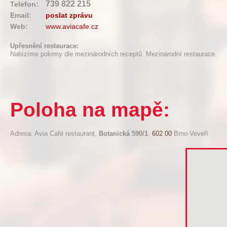
739 822 215
Telefon:
Email:
poslat zprávu
Web:
www.aviacafe.cz
Upřesnění restaurace:
Nabízíme pokrmy dle mezinárodních receptů. Mezinárodní restaurace.
Poloha na mapě:
Adresa: Avia Café restaurant,
Botanická 590/1
,
602 00
Brno-Veveří