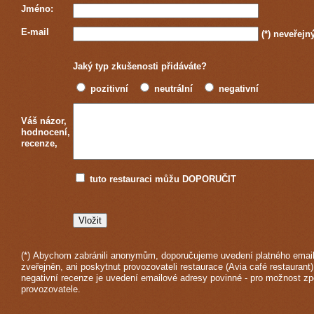
Jméno:
E-mail
(*)
neveřejn
Jaký typ zkušenosti přidáváte?
pozitivní
neutrální
negativní
Váš názor,
hodnocení,
recenze,
tuto restauraci můžu DOPORUČIT
(*) Abychom zabránili anonymům, doporučujeme uvedení platného email
zveřejněn, ani poskytnut provozovateli restaurace (Avia café restaurant)
negativní recenze je uvedení emailové adresy povinné - pro možnost z
provozovatele.