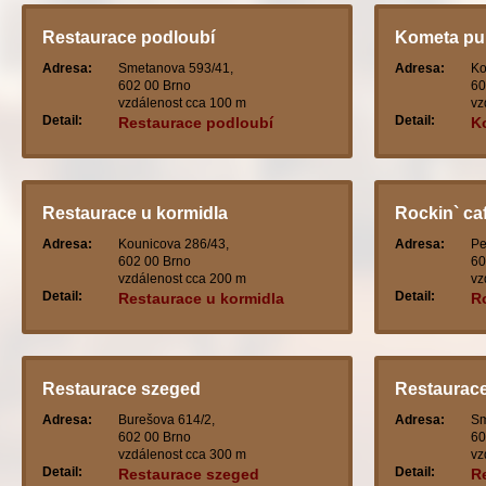
Restaurace podloubí
Kometa pu
Adresa:
Smetanova 593/41,
Adresa:
Ko
602 00 Brno
60
vzdálenost cca 100 m
vz
Detail:
Detail:
Restaurace podloubí
K
Restaurace u kormidla
Rockin` ca
Adresa:
Kounicova 286/43,
Adresa:
Pe
602 00 Brno
60
vzdálenost cca 200 m
vz
Detail:
Detail:
Restaurace u kormidla
R
Restaurace szeged
Restaurace
Adresa:
Burešova 614/2,
Adresa:
Sm
602 00 Brno
60
vzdálenost cca 300 m
vz
Detail:
Detail:
Restaurace szeged
R