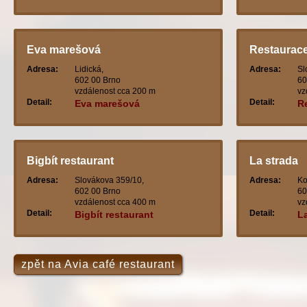
Eva marešová
Restaurace
Adresa:
Lidická,
Adresa:
Sl
602 00 Brno
60
vzdálenost cca 200 m
vz
Detail:
Detail:
Eva marešová
R
Bigbít restaurant
La strada
Adresa:
Slovákova 359/10,
Adresa:
Ko
602 00 Brno
60
vzdálenost cca 400 m
vz
Detail:
Detail:
Bigbít restaurant
L
zpět na Avia café restaurant