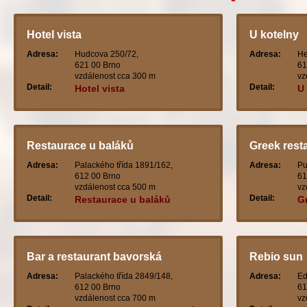
Hotel vista
U kotelny
Adresa:
Hudcova 250/72,
Adresa:
He
621 00 Brno
61
vzdálenost cca 300 m
vz
Detail:
Detail:
Hotel vista
U
Restaurace u baláků
Greek rest
Adresa:
Palackého třída 1891/162,
Adresa:
Pu
612 00 Brno
61
vzdálenost cca 500 m
vz
Detail:
Detail:
Restaurace u baláků
G
Bar a restaurant bavorská
Rebio sun
Adresa:
Palackého třída 2849/148,
Adresa:
Ed
612 00 Brno
61
vzdálenost cca 700 m
vz