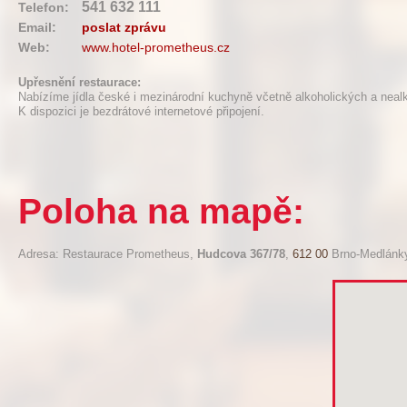
541 632 111
Telefon:
Email:
poslat zprávu
Web:
www.hotel-prometheus.cz
Upřesnění restaurace:
Nabízíme jídla české i mezinárodní kuchyně včetně alkoholických a neal
K dispozici je bezdrátové internetové připojení.
Poloha na mapě:
Adresa: Restaurace Prometheus,
Hudcova 367/78
,
612 00
Brno-Medlánk