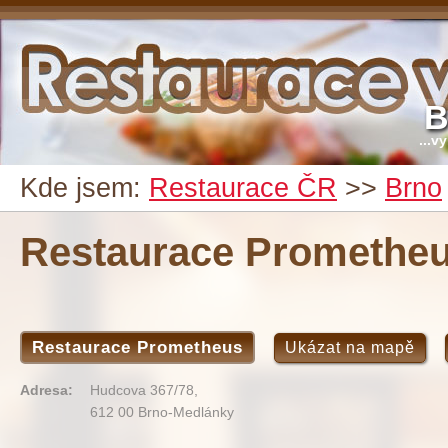
B
...v
Kde jsem:
Restaurace ČR
>>
Brno
Restaurace Promethe
Restaurace Prometheus
Ukázat na mapě
Adresa:
Hudcova 367/78,
612 00 Brno-Medlánky