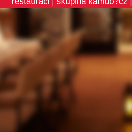
restauraci
| skupina
kamdo?cz