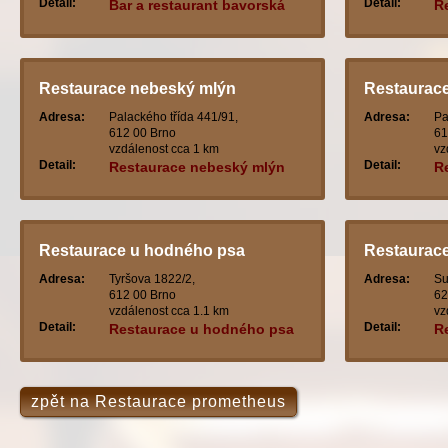
Detail:
Detail:
Bar a restaurant bavorská
R
Restaurace nebeský mlýn
Restaurace
Adresa:
Palackého třída 441/91,
Adresa:
Pa
612 00 Brno
61
vzdálenost cca 1 km
vz
Detail:
Detail:
Restaurace nebeský mlýn
Re
s
Restaurace u hodného psa
Restaurace
Adresa:
Tyršova 1822/2,
Adresa:
Su
612 00 Brno
62
vzdálenost cca 1.1 km
vz
Detail:
Detail:
Restaurace u hodného psa
R
zpět na Restaurace prometheus