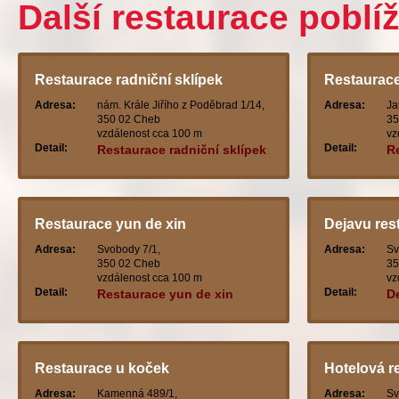
Další restaurace poblí
Restaurace radniční sklípek
Restaurac
Adresa:
nám. Krále Jiřího z Poděbrad 1/14,
Adresa:
Ja
350 02 Cheb
35
vzdálenost cca 100 m
vz
Detail:
Detail:
Restaurace radniční sklípek
R
Restaurace yun de xin
Dejavu res
Adresa:
Svobody 7/1,
Adresa:
Sv
350 02 Cheb
35
vzdálenost cca 100 m
vz
Detail:
Detail:
Restaurace yun de xin
D
Restaurace u koček
Hotelová r
Adresa:
Kamenná 489/1,
Adresa:
Sv