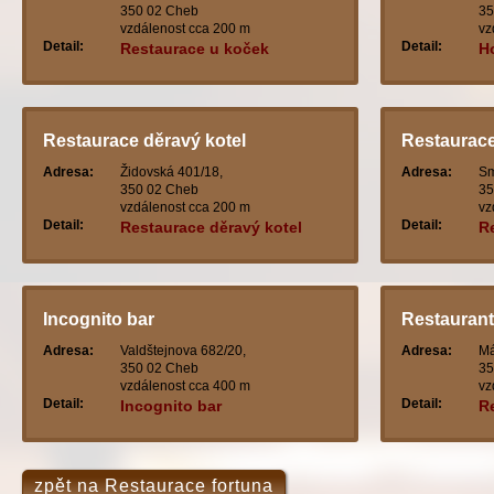
350 02 Cheb
35
vzdálenost cca 200 m
vz
Detail:
Detail:
Restaurace u koček
H
Restaurace děravý kotel
Restaurace
Adresa:
Židovská 401/18,
Adresa:
Sm
350 02 Cheb
35
vzdálenost cca 200 m
vz
Detail:
Detail:
Restaurace děravý kotel
R
Incognito bar
Restaurant
Adresa:
Valdštejnova 682/20,
Adresa:
Má
350 02 Cheb
35
vzdálenost cca 400 m
vz
Detail:
Detail:
Incognito bar
R
zpět na Restaurace fortuna