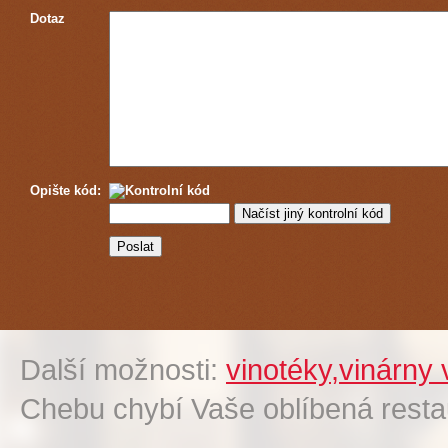
Dotaz
Opište kód:
Další možnosti:
vinotéky,vinárny
Chebu chybí Vaše oblíbená rest