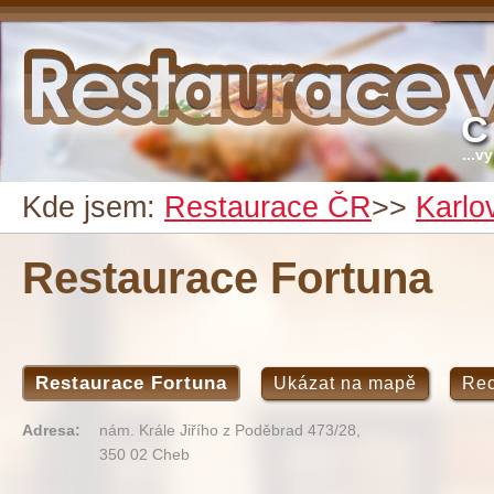
C
...v
Kde jsem:
Restaurace ČR
>>
Karlo
Restaurace Fortuna
Restaurace Fortuna
Ukázat na mapě
Re
Adresa:
nám. Krále Jiřího z Poděbrad 473/28,
350 02 Cheb