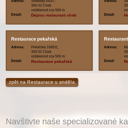
Adresa:
Svobody 543/7,
Adresa:
Sv
350 02 Cheb
35
vzdálenost cca 500 m
vz
Detail:
Detail:
Dejavu restaurant cheb
H
Restaurace pekařská
Restaurant
Adresa:
Pekařská 1695/2,
Adresa:
Má
350 02 Cheb
35
vzdálenost cca 500 m
vz
Detail:
Detail:
Restaurace pekařská
R
zpět na Restaurace u anděla
Navštivte naše specializované ka