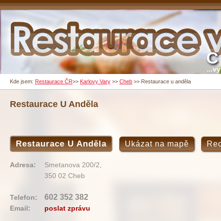
C
...v
Kde jsem:
Restaurace ČR
>>
Karlovy Vary
>>
Cheb
>>
Restaurace u anděla
Restaurace U Anděla
Restaurace U Anděla
Ukázat na mapě
Re
Adresa:
Smetanova 200/2,
350 02 Cheb
602 352 382
Telefon:
Email:
poslat zprávu