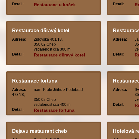
Detail:
Detail:
Restaurace u koček
R
Restaurace děravý kotel
Restaurac
Adresa:
Židovská 401/18,
Adresa:
Ja
350 02 Cheb
35
vzdálenost cca 300 m
vz
Detail:
Detail:
Restaurace děravý kotel
R
Restaurace fortuna
Restaurace
Adresa:
nám. Krále Jiřího z Poděbrad
Adresa:
Sv
473/28,
35
350 02 Cheb
vz
vzdálenost cca 400 m
Detail:
R
Detail:
Restaurace fortuna
Dejavu restaurant cheb
Hotelová r