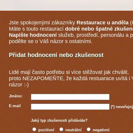
Jste spokojenými zákazníky
Restaurace u anděla
(
Máte s touto restaurací
dobré nebo špatné zkušen
Napište hodnocení
služeb, prostředí, personálu a p
podělte se o Váš názor s ostatními.
Přidat hodnocení nebo zkušenost
Lidé mají často potřebu si více stěžovat jak chválit,
proto NEZAPOMEŇTE, že každá
restuarace
uvítá i
názor :-)
Jméno:
E-mail
(*)
neveřejn
Jaký typ zkušenosti přidáváte?
pozitivní
neutrální
negativní