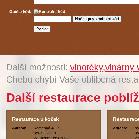
Opište kód:
Další možnosti:
vinotéky,vinárny
Chebu chybí Vaše oblíbená rest
Další restaurace poblí
Restaurace u koček
Restaurace
Adresa:
Kamenná 489/1,
Adresa:
ná
350 02 Cheb
35
vzdálenost cca 200 m
vz