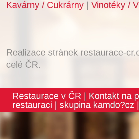
Kavárny / Cukrárny
|
Vinotéky / V
Realizace stránek restaurace-cr.
celé ČR.
Restaurace v ČR
|
Kontakt na p
restauraci
| skupina
kamdo?cz