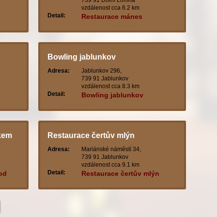
739 91 Dolní Lomná
vzdálenost cca 6.2 km
Detail:
Restaurace mánes
Bowling jablunkov
Adresa:
Jablunkov 296,
739 91 Jablunkov
vzdálenost cca 8.3 km
Detail:
Bowling jablunkov
nkem
Restaurace čertův mlýn
Adresa:
Mariánské náměstí 34,
739 91 Jablunkov
vzdálenost cca 9.1 km
Detail:
od
Restaurace čertův mlýn