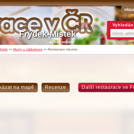
PŘID
Vyhledán
Frýdek-Místek
...vyber město
ístek
>>
Mosty u Jablunkova
>>
Restaurace micoma
kázat na mapě
Recenze
Další restaurace ve F