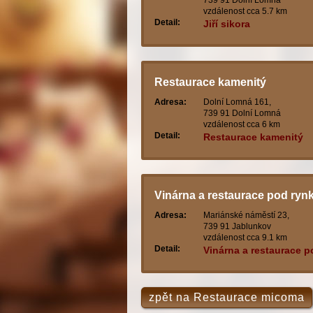
739 91 Dolní Lomná
vzdálenost cca 5.7 km
Detail:
Jiří sikora
Restaurace kamenitý
Adresa:
Dolní Lomná 161,
739 91 Dolní Lomná
vzdálenost cca 6 km
Detail:
Restaurace kamenitý
Vinárna a restaurace pod ry
Adresa:
Mariánské náměstí 23,
739 91 Jablunkov
vzdálenost cca 9.1 km
Detail:
Vinárna a restaurace p
rynkem
zpět na Restaurace micoma