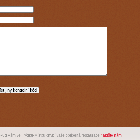
okud Vám ve Frýdku-Místku chybí Vaše oblíbená restaurace
napište nám
.