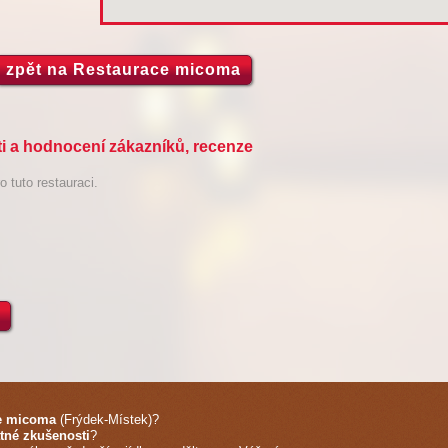
zpět na Restaurace micoma
 a hodnocení zákazníků, recenze
 tuto restauraci.
e micoma
(Frýdek-Místek)
?
tné zkušenosti
?