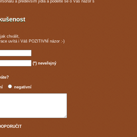
ersonálu a především jídla a podělte se o Váš názor s
zkušenost
jak chválit,
race
uvítá i Váš POZITIVNÍ názor :-)
(*)
neveřejný
váte?
ní
negativní
u DOPORUČIT