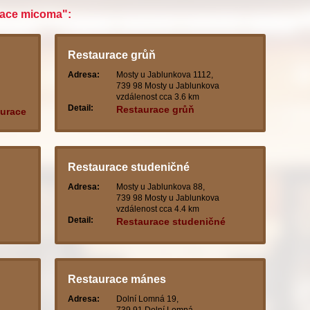
race micoma":
Restaurace grůň
Adresa:
Mosty u Jablunkova 1112,
739 98 Mosty u Jablunkova
vzdálenost cca 3.6 km
Detail:
Restaurace grůň
aurace
Restaurace studeničné
Adresa:
Mosty u Jablunkova 88,
739 98 Mosty u Jablunkova
vzdálenost cca 4.4 km
Detail:
Restaurace studeničné
Restaurace mánes
Adresa:
Dolní Lomná 19,