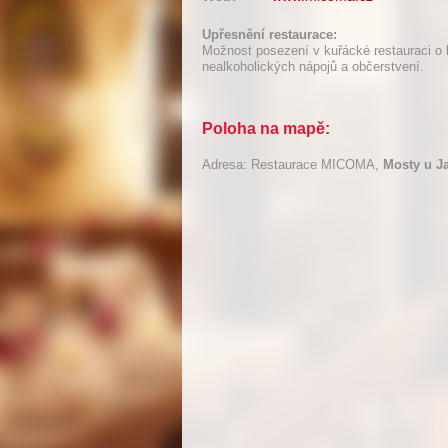
Upřesnění restaurace:
Možnost posezení v kuřácké restauraci o 
nealkoholických nápojů a občerstvení.
Poloha na mapě:
Adresa: Restaurace MICOMA,
Mosty u J