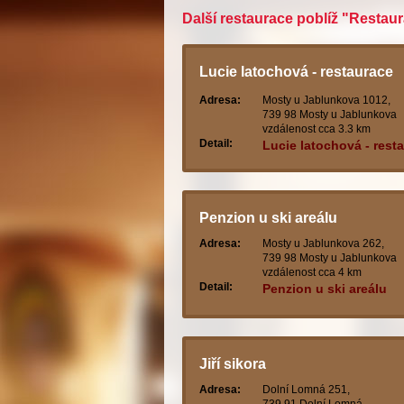
Další restaurace poblíž "Restau
Lucie latochová - restaurace
centrum
Adresa:
Mosty u Jablunkova 1012,
739 98 Mosty u Jablunkova
vzdálenost cca 3.3 km
Detail:
Lucie latochová - rest
centrum
Penzion u ski areálu
Adresa:
Mosty u Jablunkova 262,
739 98 Mosty u Jablunkova
vzdálenost cca 4 km
Detail:
Penzion u ski areálu
Jiří sikora
Adresa:
Dolní Lomná 251,