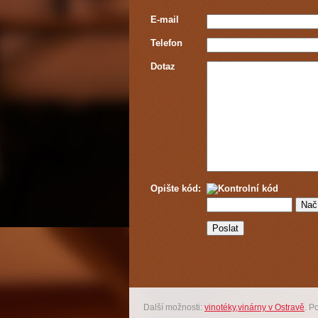
E-mail
Telefon
Dotaz
Opište kód:
Další možnosti:
vinotéky,vinárny v Ostravě
. P