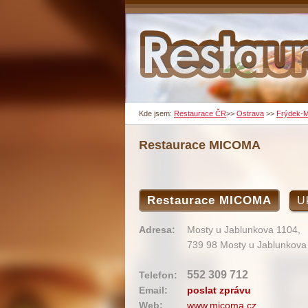
Kde jsem:
Restaurace ČR
>>
Ostrava
>>
Frýdek-M
Restaurace MICOMA
Restaurace MICOMA
U
Adresa:
Mosty u Jablunkova 1104,
739 98 Mosty u Jablunkova
552 309 712
Telefon:
Email:
poslat zprávu
Web:
www.micoma.cz