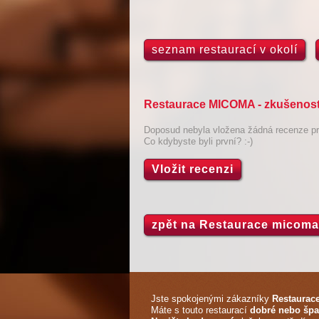
seznam restaurací v okolí
Restaurace MICOMA - zkušenosti
Doposud nebyla vložena žádná recenze pro
Co kdybyste byli první? :-)
Vložit recenzi
zpět na Restaurace micoma
Jste spokojenými zákazníky
Restaurac
Máte s touto restaurací
dobré nebo špa