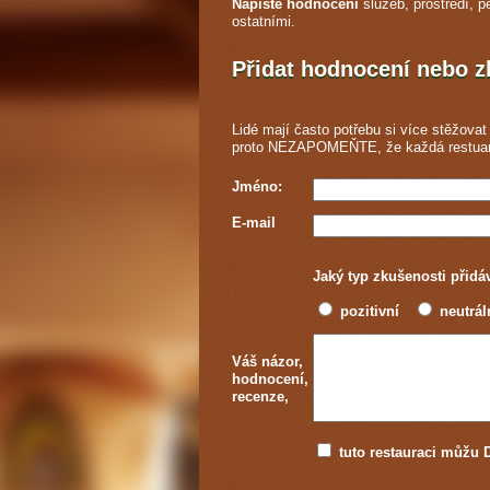
Napište hodnocení
služeb, prostředí, p
ostatními.
Přidat hodnocení nebo 
Lidé mají často potřebu si více stěžovat 
proto NEZAPOMEŇTE, že každá
restua
Jméno:
E-mail
Jaký typ zkušenosti přidá
pozitivní
neutrál
Váš názor,
hodnocení,
recenze,
tuto restauraci můž