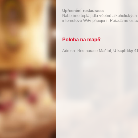
Upřesnění restaurace:
Nabízíme teplá jídla včetně alkoholických
internetové WiFi připojení. Pořádáme osla
Poloha na mapě:
Adresa: Restaurace Maštal,
U kapličky 4