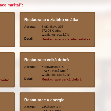
race maštal":
Restaurace u zlatého selátka
Adresa:
Štefánikova 207,
272 04 Kladno
vzdálenost cca 2.7 km
Detail:
Restaurace u zlatého selátka
Restaurace velká dobrá
Adresa:
Karlovarská 315,
273 61 Velká Dobrá
vzdálenost cca 2.2 km
Detail:
Restaurace velká dobrá
erného
Restaurace u energie
Adresa:
Vašíčkova 3081,