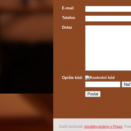
E-mail
Telefon
Dotaz
Opište kód:
Další možnosti:
vinotéky,vinárny v Praze
. Po