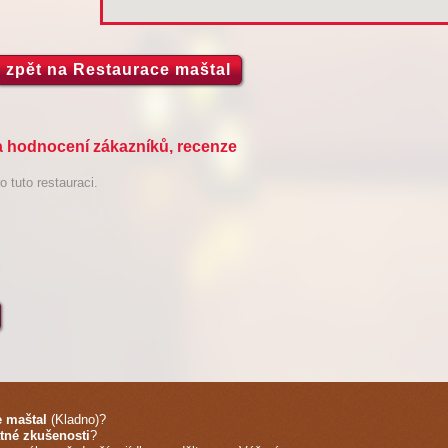
zpět na Restaurace maštal
a hodnocení zákazníků, recenze
 tuto restauraci.
e maštal
(Kladno)
?
tné zkušenosti
?