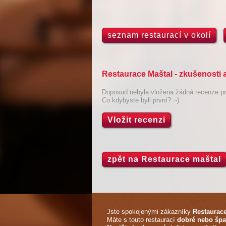
seznam restaurací v okolí
Restaurace Maštal - zkušenosti 
Doposud nebyla vložena žádná recenze pro
Co kdybyste byli první? :-)
Vložit recenzi
zpět na Restaurace maštal
Jste spokojenými zákazníky
Restaurac
Máte s touto restaurací
dobré nebo špa