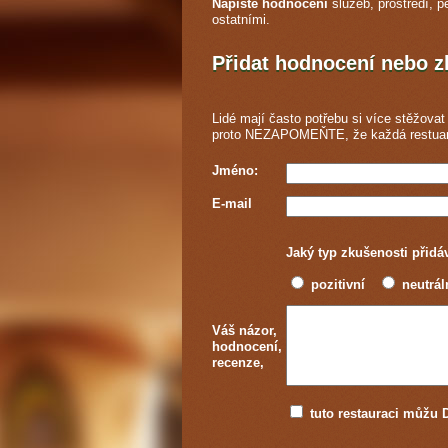
Napište hodnocení
služeb, prostředí, p
ostatními.
Přidat hodnocení nebo 
Lidé mají často potřebu si více stěžovat 
proto NEZAPOMEŇTE, že každá
restua
Jméno:
E-mail
Jaký typ zkušenosti přidá
pozitivní
neutrál
Váš názor,
hodnocení,
recenze,
tuto restauraci můž