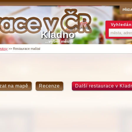
PŘID
Vyhledán
Kladno
...vyber město
Doksy
>>
Restaurace maštal
zat na mapě
Recenze
Další restaurace v Klad