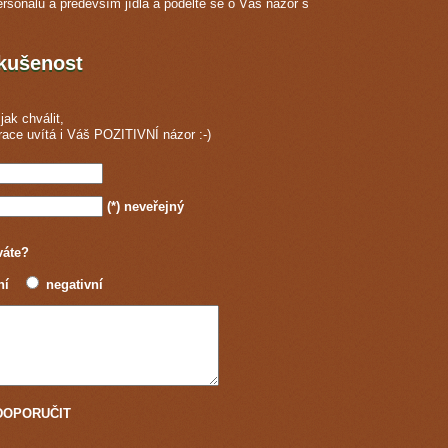
ersonálu a především jídla a podělte se o Váš názor s
zkušenost
jak chválit,
race
uvítá i Váš POZITIVNÍ názor :-)
(*)
neveřejný
váte?
ní
negativní
u DOPORUČIT