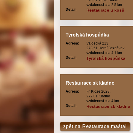
273 61 Velká Dobrá
vzdálenost cca 2.5 km
Detail:
Restaurace u kosů
Tyrolská hospůdka
Adresa:
Valdecká 213,
273 51 Horní Bezděkov
vzdálenost cca 4.1 km
Detail:
Tyrolská hospůdka
Restaurace sk kladno
Adresa:
Fr. Kloze 2628,
272 01 Kladno
vzdálenost cca 4 km
Detail:
Restaurace sk kladno
zpět na Restaurace maštal