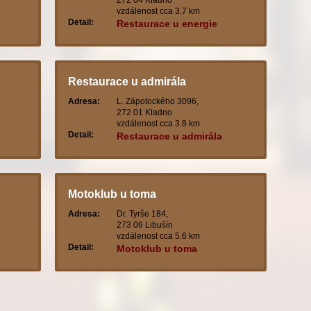
272 04 Kladno
vzdálenost cca 3.7 km
Detail:
Restaurace u energie
Restaurace u admirála
Adresa:
L. Zápotockého 3096,
272 01 Kladno
vzdálenost cca 3.8 km
Detail:
Restaurace u admirála
Motoklub u toma
Adresa:
Dr. Tyrše 184,
273 06 Libušín
vzdálenost cca 5.6 km
Detail:
Motoklub u toma