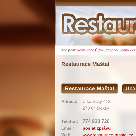
Kde jsem:
Restaurace ČR
>>
Praha
>>
Kladno
>>
Restaurace Maštal
Restaurace Maštal
Uká
Adresa:
U kapličky 412,
273 64 Doksy
774 938 720
Telefon:
Email:
poslat zprávu
Web:
www.restaurace-mastal.cz