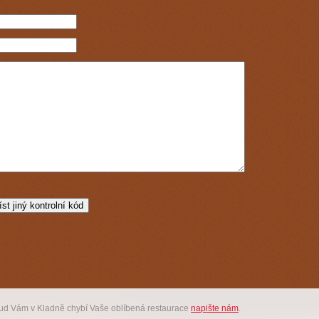
kud Vám v Kladně chybí Vaše oblíbená restaurace
napište nám
.