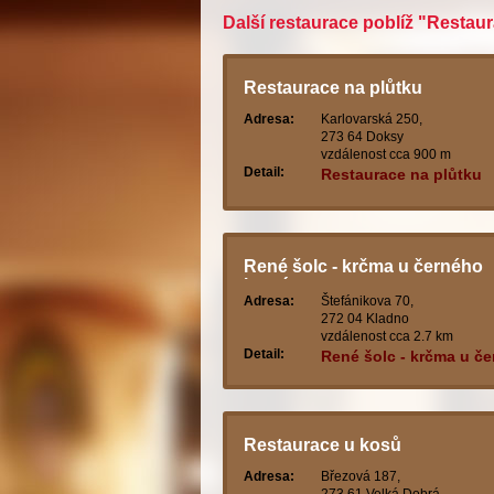
Další restaurace poblíž "Restau
Restaurace na plůtku
Adresa:
Karlovarská 250,
273 64 Doksy
vzdálenost cca 900 m
Detail:
Restaurace na plůtku
René šolc - krčma u černého
korzára
Adresa:
Štefánikova 70,
272 04 Kladno
vzdálenost cca 2.7 km
Detail:
René šolc - krčma u č
korzára
Restaurace u kosů
Adresa:
Březová 187,