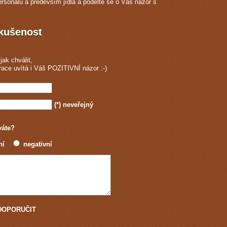
ersonálu a především jídla a podělte se o Váš názor s
zkušenost
jak chválit,
race
uvítá i Váš POZITIVNÍ názor :-)
(*)
neveřejný
váte?
ní
negativní
u DOPORUČIT