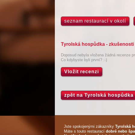
seznam restaurací v okolí
Tyrolská hospůdka - zkušenosti
Doposud nebyla vložena žádná recenze pro
Co kdybyste byli první? :-)
Vložit recenzi
zpět na Tyrolská hospůdka
Jste spokojenými zákazníky
Tyrolská 
Máte s touto restaurací
dobré nebo špa