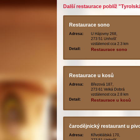
Další restaurace poblíž "Tyrols
Restaurace sono
Adresa:
U Hájovny 268,
273 51 Unhošť
vzdálenost cca 2.3 km
Detail:
Restaurace sono
Restaurace u kosů
Adresa:
Březová 187,
273 61 Velká Dobrá
vzdálenost cca 2.8 km
Detail:
Restaurace u kosů
čarodějnický restaurant u piv
Adresa:
Křivoklátská 170,