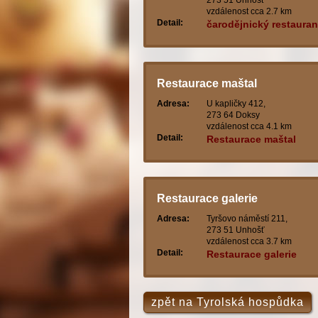
273 51 Unhošť
vzdálenost cca 2.7 km
Detail:
čarodějnický restauran
pivovaru
Restaurace maštal
Adresa:
U kapličky 412,
273 64 Doksy
vzdálenost cca 4.1 km
Detail:
Restaurace maštal
Restaurace galerie
Adresa:
Tyršovo náměstí 211,
273 51 Unhošť
vzdálenost cca 3.7 km
Detail:
Restaurace galerie
zpět na Tyrolská hospůdka