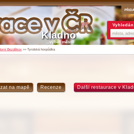
PŘID
Vyhledán
Kladno
...vyber město
orní Bezděkov
>>
Tyrolská hospůdka
zat na mapě
Recenze
Další restaurace v Kla