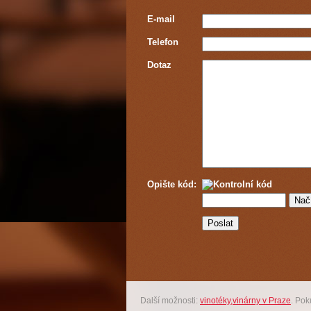
E-mail
Telefon
Dotaz
Opište kód:
Další možnosti:
vinotéky,vinárny v Praze
. Po