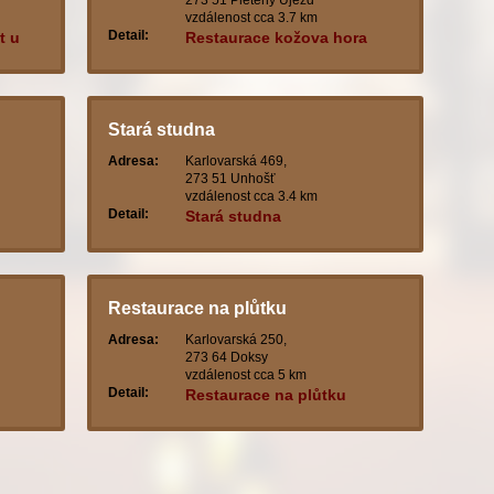
273 51 Pletený Újezd
vzdálenost cca 3.7 km
Detail:
t u
Restaurace kožova hora
Stará studna
Adresa:
Karlovarská 469,
273 51 Unhošť
vzdálenost cca 3.4 km
Detail:
Stará studna
Restaurace na plůtku
Adresa:
Karlovarská 250,
273 64 Doksy
vzdálenost cca 5 km
Detail:
Restaurace na plůtku