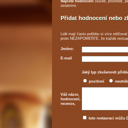
Napište hodnocení
služeb, prostředí, p
ostatními.
Přidat hodnocení nebo 
Lidé mají často potřebu si více stěžovat 
proto NEZAPOMEŇTE, že každá
restua
Jméno:
E-mail
Jaký typ zkušenosti přidá
pozitivní
neutrál
Váš názor,
hodnocení,
recenze,
tuto restauraci můž