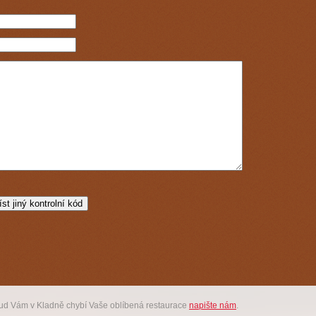
kud Vám v Kladně chybí Vaše oblíbená restaurace
napište nám
.