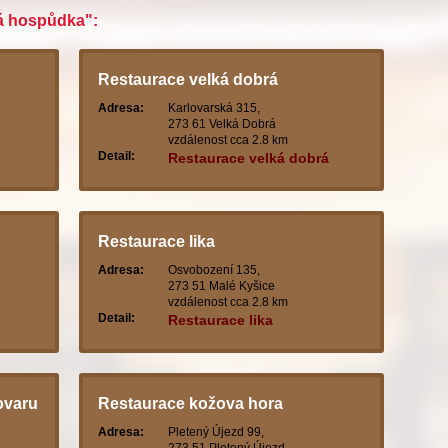
ká hospůdka":
Restaurace velká dobrá
Adresa:
Karlovarská 315,
273 61 Velká Dobrá
vzdálenost cca 2.8 km
Detail:
Restaurace velká dobrá
Restaurace lika
Adresa:
Osvobození 135,
273 51 Malé Kyšice
vzdálenost cca 2.8 km
Detail:
Restaurace lika
ovaru
Restaurace kožova hora
Adresa:
Pletený Újezd 99,