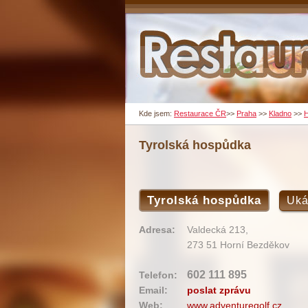
Kde jsem:
Restaurace ČR
>>
Praha
>>
Kladno
>>
H
Tyrolská hospůdka
Tyrolská hospůdka
Uká
Adresa:
Valdecká 213,
273 51 Horní Bezděkov
602 111 895
Telefon:
Email:
poslat zprávu
Web:
www.adventuregolf.cz