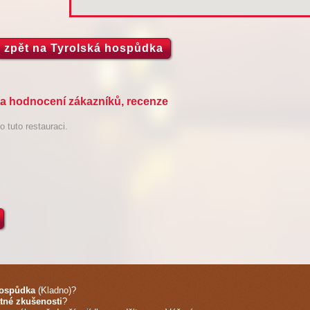
zpět na Tyrolská hospůdka
 a hodnocení zákazníků, recenze
 tuto restauraci.
hospůdka
(Kladno)
?
tné zkušenosti
?