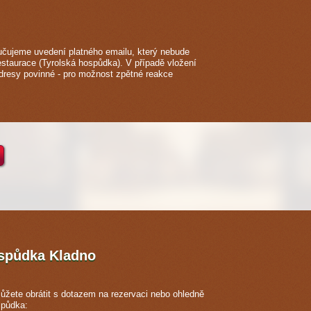
čujeme uvedení platného emailu, který nebude
estaurace (Tyrolská hospůdka). V případě vložení
adresy povinné - pro možnost zpětné reakce
ospůdka
Kladno
ůžete obrátit s dotazem na rezervaci nebo ohledně
spůdka: