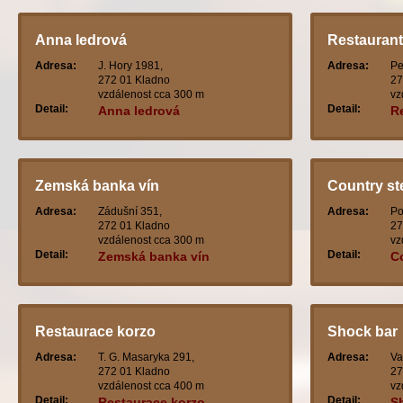
Anna ledrová
Restaurant
Adresa:
J. Hory 1981,
Adresa:
Pe
272 01 Kladno
27
vzdálenost cca 300 m
vz
Detail:
Detail:
Anna ledrová
Re
Zemská banka vín
Country st
Adresa:
Zádušní 351,
Adresa:
Po
272 01 Kladno
27
vzdálenost cca 300 m
vz
Detail:
Detail:
Zemská banka vín
C
Restaurace korzo
Shock bar
Adresa:
T. G. Masaryka 291,
Adresa:
Va
272 01 Kladno
27
vzdálenost cca 400 m
vz
Detail:
Detail:
Restaurace korzo
S