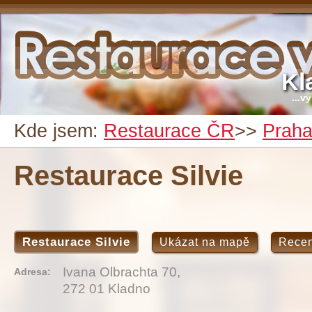
Kl
...v
Kde jsem:
Restaurace ČR
>>
Prah
Restaurace Silvie
Restaurace Silvie
Ukázat na mapě
Rece
Ivana Olbrachta 70,
Adresa:
272 01 Kladno