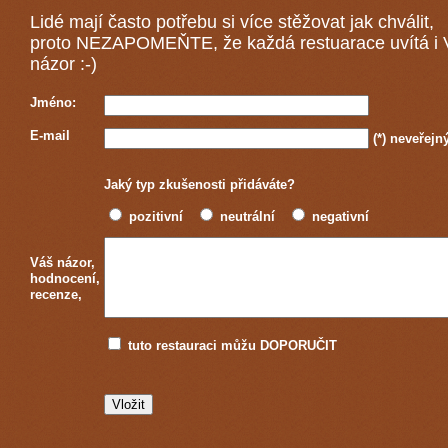
Lidé mají často potřebu si více stěžovat jak chválit,
proto NEZAPOMEŇTE, že každá
restuarace
uvítá i
názor :-)
Jméno:
E-mail
(*)
neveřejn
Jaký typ zkušenosti přidáváte?
pozitivní
neutrální
negativní
Váš názor,
hodnocení,
recenze,
tuto restauraci můžu DOPORUČIT