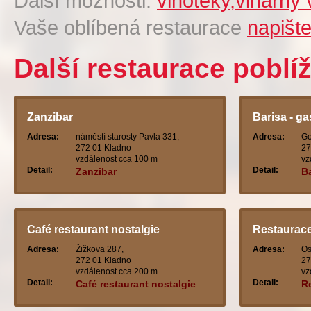
Další možnosti:
vinotéky,vinárny
Vaše oblíbená restaurace
napišt
Další restaurace poblíž
Zanzibar
Barisa - ga
Adresa:
náměstí starosty Pavla 331,
Adresa:
Go
272 01 Kladno
27
vzdálenost cca 100 m
vz
Detail:
Detail:
Zanzibar
Ba
Café restaurant nostalgie
Restaurace
Adresa:
Žižkova 287,
Adresa:
Os
272 01 Kladno
27
vzdálenost cca 200 m
vz
Detail:
Detail:
Café restaurant nostalgie
R