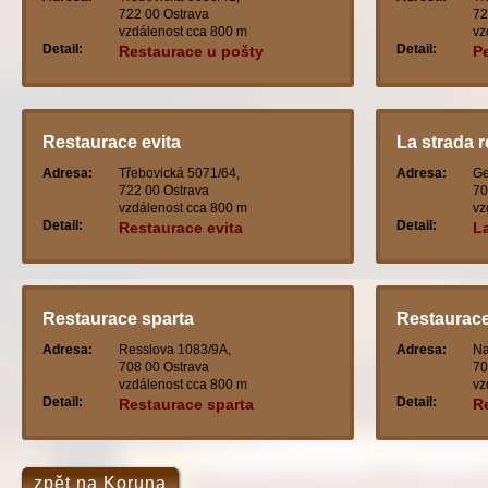
722 00 Ostrava
72
vzdálenost cca 800 m
vz
Detail:
Detail:
Restaurace u pošty
P
k
Restaurace evita
La strada 
Adresa:
Třebovická 5071/64,
Adresa:
Ge
722 00 Ostrava
70
vzdálenost cca 800 m
vz
Detail:
Detail:
Restaurace evita
La
Restaurace sparta
Restaurace
Adresa:
Resslova 1083/9A,
Adresa:
Na
708 00 Ostrava
70
vzdálenost cca 800 m
vz
Detail:
Detail:
Restaurace sparta
R
zpět na Koruna