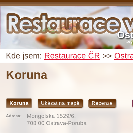
Ost
...v
Kde jsem:
Restaurace ČR
>>
Ostr
Koruna
Koruna
Ukázat na mapě
Recenze
Mongolská 1529/6,
Adresa:
708 00 Ostrava-Poruba