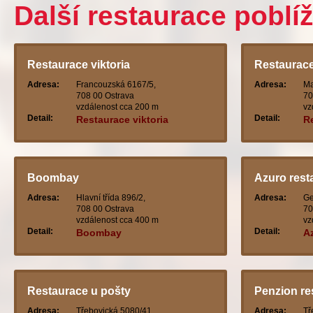
Další restaurace poblí
Restaurace viktoria
Restaurace
Adresa:
Francouzská 6167/5,
Adresa:
Ma
708 00 Ostrava
70
vzdálenost cca 200 m
vz
Detail:
Detail:
Restaurace viktoria
R
Boombay
Azuro rest
Adresa:
Hlavní třída 896/2,
Adresa:
Ge
708 00 Ostrava
70
vzdálenost cca 400 m
vz
Detail:
Detail:
Boombay
A
Restaurace u pošty
Penzion re
Adresa:
Třebovická 5080/41,
Adresa:
Tř