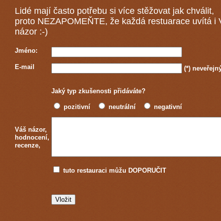
Lidé mají často potřebu si více stěžovat jak chválit,
proto NEZAPOMEŇTE, že každá
restuarace
uvítá i
názor :-)
Jméno:
E-mail
(*)
neveřejn
Jaký typ zkušenosti přidáváte?
pozitivní
neutrální
negativní
Váš názor,
hodnocení,
recenze,
tuto restauraci můžu DOPORUČIT