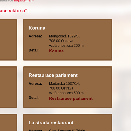
estaurace
napište nám
.
ace viktoria":
Koruna
Adresa:
Mongolská 1529/6,
708 00 Ostrava
vzdálenost cca 200 m
Detail:
Koruna
Restaurace parlament
Adresa:
Maďarská 1537/14,
708 00 Ostrava
vzdálenost cca 500 m
Detail:
Restaurace parlament
La strada restaurant