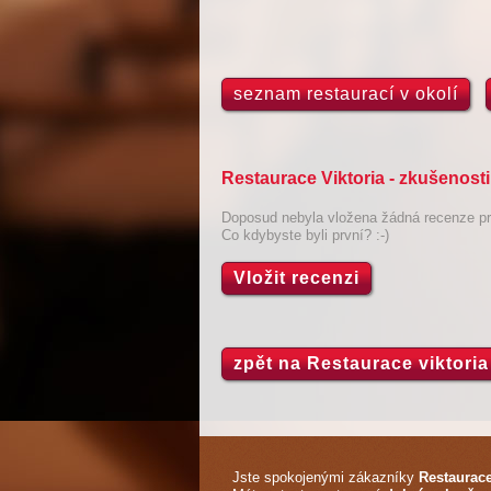
seznam restaurací v okolí
Restaurace Viktoria - zkušenost
Doposud nebyla vložena žádná recenze pro
Co kdybyste byli první? :-)
Vložit recenzi
zpět na Restaurace viktoria
Jste spokojenými zákazníky
Restaurace