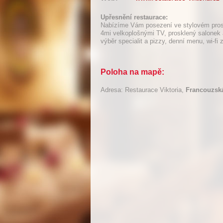
Upřesnění restaurace:
Nabízíme Vám posezení ve stylovém prost
4mi velkoplošnými TV, prosklený salonek 
výběr specialit a pizzy, denní menu, wi-fi
Poloha na mapě:
Adresa: Restaurace Viktoria,
Francouzská