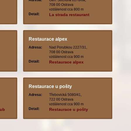
Adresa:
Gen. Sochora 6176/6a,
708 00 Ostrava
vzdálenost cca 800 m
Detail:
La strada restaurant
Restaurace alpex
Adresa:
Nad Porubkou 2227/31,
708 00 Ostrava
vzdálenost cca 900 m
Detail:
Restaurace alpex
Restaurace u pošty
Adresa:
Třebovická 5080/41,
722 00 Ostrava
vzdálenost cca 900 m
Detail:
lub
Restaurace u pošty