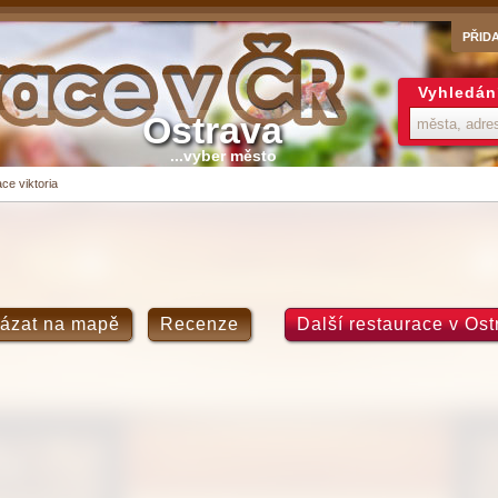
PŘID
Vyhledán
Ostrava
...vyber město
ce viktoria
ázat na mapě
Recenze
Další restaurace v Ost