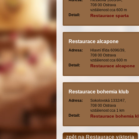
Adresa:
Resslova 1083/9A,
708 00 Ostrava
vzdálenost cca 600 m
Detail:
Restaurace sparta
Restaurace alcapone
Adresa:
Hlavní třída 6096/39,
708 00 Ostrava
vzdálenost cca 600 m
Detail:
Restaurace alcapone
Restaurace bohemia klub
Adresa:
Sokolovská 1332/47,
708 00 Ostrava
vzdálenost cca 1 km
Detail:
Restaurace bohemia k
zpět na Restaurace viktoria