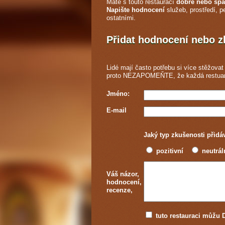
Máte s touto restaurací
dobré nebo špa
Napište hodnocení
služeb, prostředí, p
ostatními.
Přidat hodnocení nebo 
Lidé mají často potřebu si více stěžovat 
proto NEZAPOMEŇTE, že každá
restua
Jméno:
E-mail
Jaký typ zkušenosti přidá
pozitivní
neutrál
Váš názor,
hodnocení,
recenze,
tuto restauraci můž