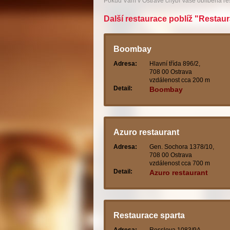
Pokud Vám v Ostravě chybí Vaše oblíbená r
Další restaurace poblíž "Restaur
Boombay
Adresa:
Hlavní třída 896/2,
708 00 Ostrava
vzdálenost cca 200 m
Detail:
Boombay
Azuro restaurant
Adresa:
Gen. Sochora 1378/10,
708 00 Ostrava
vzdálenost cca 700 m
Detail:
Azuro restaurant
Restaurace sparta