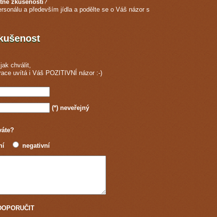
tné zkušenosti
?
ersonálu a především jídla a podělte se o Váš názor s
zkušenost
jak chválit,
race
uvítá i Váš POZITIVNÍ názor :-)
(*)
neveřejný
váte?
ní
negativní
u DOPORUČIT