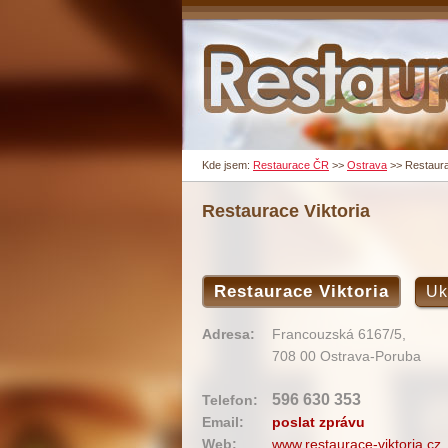
Kde jsem:
Restaurace ČR
>>
Ostrava
>>
Restaura
Restaurace Viktoria
Restaurace Viktoria
Uk
Adresa:
Francouzská 6167/5,
708 00 Ostrava-Poruba
596 630 353
Telefon:
Email:
poslat zprávu
Web:
www.restaurace-viktoria.cz