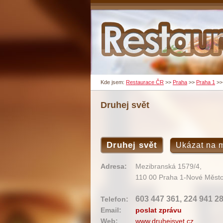
Kde jsem:
Restaurace ČR
>>
Praha
>>
Praha 1
>
Druhej svět
Druhej svět
Ukázat na 
Adresa:
Mezibranská 1579/4,
110 00 Praha 1-Nové Měst
603 447 361, 224 941 2
Telefon:
Email:
poslat zprávu
Web:
www.druhejsvet.cz