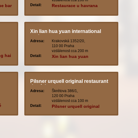
vzdálenost cca 200 m
Detail:
ue bar
Restaurace u havrana
Xin lian hua yuan international
trade
Adresa:
Krakovská 1352/20,
110 00 Praha
vzdálenost cca 200 m
ng hai
Detail:
Xin lian hua yuan
international trade
Pilsner urquell original restaurant
demínka
Adresa:
Škrétova 386/1,
120 00 Praha
vzdálenost cca 100 m
é
Detail:
Pilsner urquell original
restaurant demínka