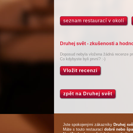
seznam restaurací v okolí
Druhej svět - zkušenosti a hodn
Doposud nebyla vložena žádná recenze pro
Co kdybyste byli první? :-)
Vložit recenzi
zpět na Druhej svět
Jste spokojenými zákazníky
Druhej svě
Máte s touto restaurací
dobré nebo špa