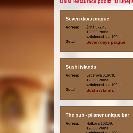
Další restaurace poblíž "Druhej 
Seven days prague
Adresa:
Žitná 572/46,
120 00 Praha
vzdálenost cca 100 m
Detail:
Seven days prague
Sushi islands
Adresa:
Legerova 616/78,
120 00 Praha
vzdálenost cca 100 m
Detail:
Sushi islands
The pub - pilsner unique bar
Adresa:
Hálkova 1631/6,
120 00 Praha