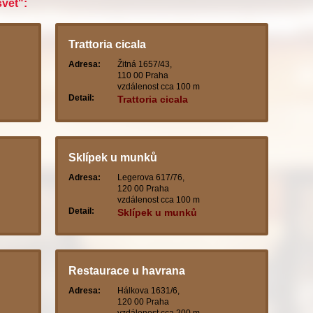
svět":
Trattoria cicala
Adresa:
Žitná 1657/43,
110 00 Praha
vzdálenost cca 100 m
Detail:
Trattoria cicala
Sklípek u munků
Adresa:
Legerova 617/76,
120 00 Praha
vzdálenost cca 100 m
Detail:
Sklípek u munků
Restaurace u havrana
Adresa:
Hálkova 1631/6,
120 00 Praha