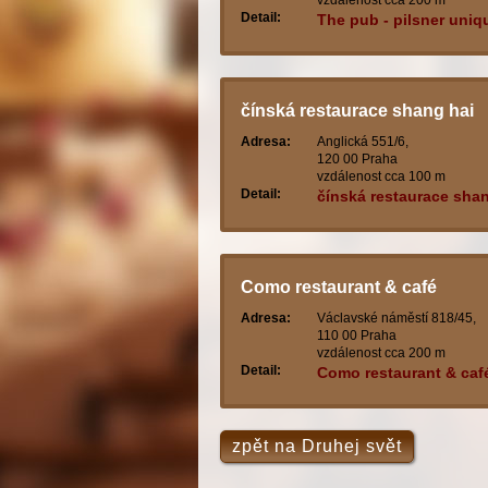
vzdálenost cca 200 m
Detail:
The pub - pilsner uniq
čínská restaurace shang hai
Adresa:
Anglická 551/6,
120 00 Praha
vzdálenost cca 100 m
Detail:
čínská restaurace sha
Como restaurant & café
Adresa:
Václavské náměstí 818/45,
110 00 Praha
vzdálenost cca 200 m
Detail:
Como restaurant & caf
zpět na Druhej svět