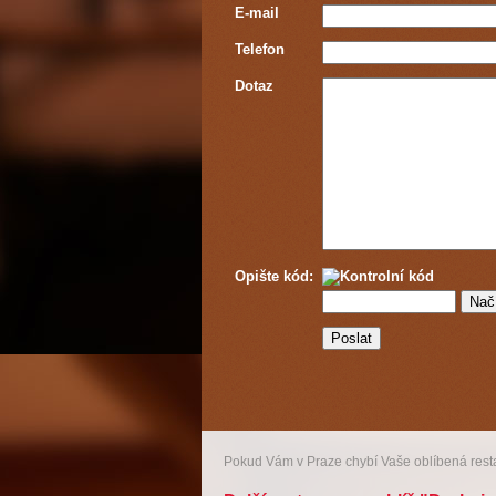
E-mail
Telefon
Dotaz
Opište kód:
Pokud Vám v Praze chybí Vaše oblíbená res