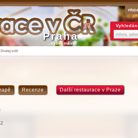
PŘID
Vyhledán
Praha
...vyber město
>
Druhej svět
mapě
Recenze
Další restaurace v Praze
o
82