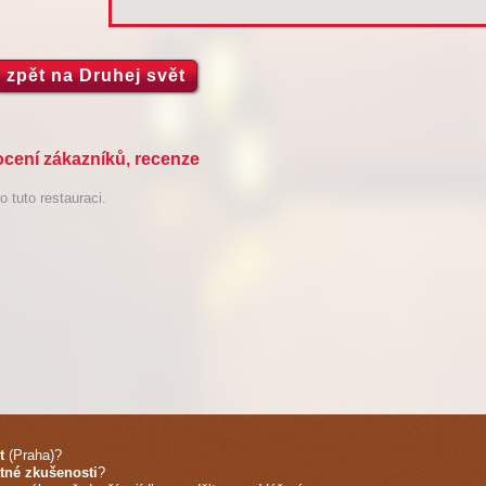
zpět na Druhej svět
ocení zákazníků, recenze
 tuto restauraci.
t
(Praha)
?
tné zkušenosti
?