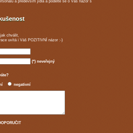
ersonálu a především jídla a podělte se o Váš názor s
zkušenost
jak chválit,
race
uvítá i Váš POZITIVNÍ názor :-)
(*)
neveřejný
váte?
ní
negativní
u DOPORUČIT