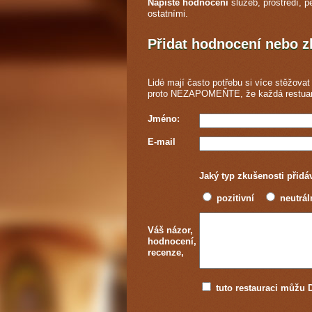
Napište hodnocení
služeb, prostředí, p
ostatními.
Přidat hodnocení nebo 
Lidé mají často potřebu si více stěžovat 
proto NEZAPOMEŇTE, že každá
restua
Jméno:
E-mail
Jaký typ zkušenosti přidá
pozitivní
neutrál
Váš názor,
hodnocení,
recenze,
tuto restauraci můž