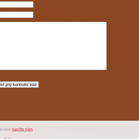
taurace
napište nám
.