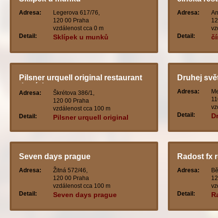
Adresa:
Legerova 617/76,
Adresa:
An
120 00 Praha
12
vzdálenost cca 0 m
vz
Detail:
Detail:
Sklípek u munků
č
Pilsner urquell original restaurant
Druhej svě
demínka
Adresa:
Me
Adresa:
Škrétova 386/1,
11
120 00 Praha
vz
vzdálenost cca 100 m
Detail:
D
Detail:
Pilsner urquell original
restaurant demínka
Seven days prague
Radost fx 
Adresa:
Žitná 572/46,
Adresa:
Bě
120 00 Praha
12
vzdálenost cca 100 m
vz
Detail:
Detail:
Seven days prague
Ra