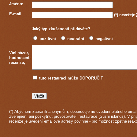
Jméno:
E-mail
(*)
neveřejn
Jaký typ zkušenosti přidáváte?
pozitivní
neutrální
negativní
Váš názor,
hodnocení,
recenze,
tuto restauraci můžu DOPORUČIT
(*) Abychom zabránili anonymům, doporučujeme uvedení platného email
zveřejněn, ani poskytnut provozovateli restaurace (Sushi islands). V pří
recenze je uvedení emailové adresy povinné - pro možnost zpětné reak