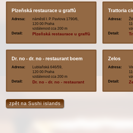
Plzeňská restaurace u graffů
Trattoria ci
Adresa:
náměstí I. P. Pavlova 1790/6,
Adresa:
Ži
120 00 Praha
11
vzdálenost cca 200 m
vz
Detail:
Detail:
Plzeňská restaurace u graffů
Tr
Dr. no - dr. no - restaurant boem
Zelos
Adresa:
Lublaňská 646/59,
Adresa:
Vi
120 00 Praha
11
vzdálenost cca 200 m
vz
Detail:
Detail:
Dr. no - dr. no - restaurant
Z
boem
zpět na Sushi islands