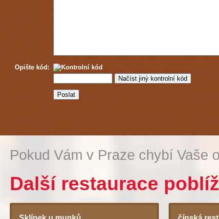
Opište kód:
Pokud Vám v Praze chybí Vaše o
Další restaurace poblíž
Sklípek u munků
čínská res