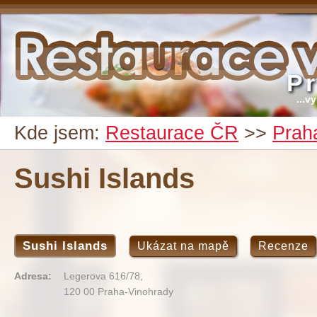
P
...v
Kde jsem:
Restaurace ČR
>>
Prah
Sushi Islands
Sushi Islands
Ukázat na mapě
Recenze
Adresa:
Legerova 616/78,
120 00 Praha-Vinohrady