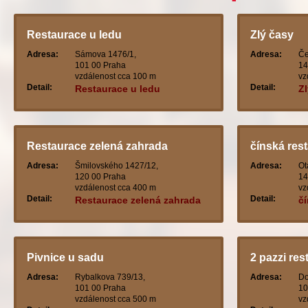
Restaurace u ledu
Zlý časy
Adresa:
Sámova 1476/1,
Adresa:
Če
101 00 Praha
14
vzdálenost cca 100 m
vz
Detail:
Detail:
Restaurace u ledu
Z
Restaurace zelená zahrada
čínská res
Adresa:
Šmilovského 1427/12,
Adresa:
Ot
120 00 Praha
14
vzdálenost cca 400 m
vz
Detail:
Detail:
Restaurace zelená zahrada
čí
Pivnice u sadu
2 pazzi res
Adresa:
Rybalkova 739/13,
Adresa:
Do
101 00 Praha
10
vzdálenost cca 500 m
vz