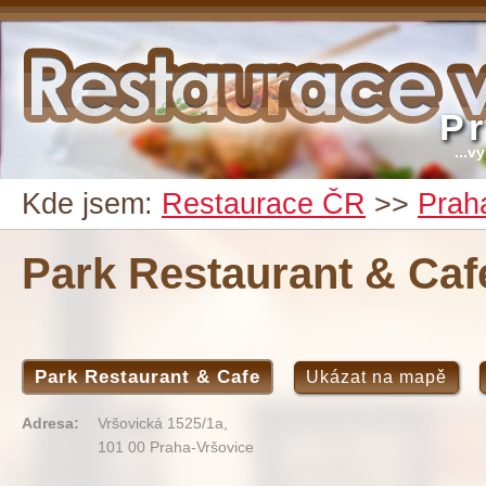
P
...v
Kde jsem:
Restaurace ČR
>>
Prah
Park Restaurant & Caf
Park Restaurant & Cafe
Ukázat na mapě
Adresa:
Vršovická 1525/1a,
101 00 Praha-Vršovice