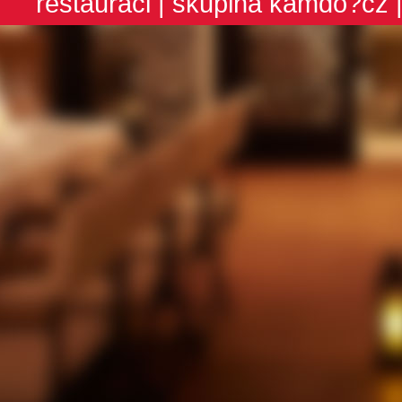
restauraci
| skupina
kamdo?cz