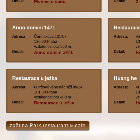
Detail:
Detail:
Pivnice u sadu
2 
Anno domini 1471
Restaurac
Adresa:
Čermákova 1314/7,
Adresa:
Vo
120 00 Praha
10
vzdálenost cca 500 m
vz
Detail:
Detail:
Anno domini 1471
R
Restaurace u ježka
Huang he
Adresa:
U vršovického nádraží 99/24,
Adresa:
Vr
101 00 Praha
10
vzdálenost cca 400 m
vz
Detail:
Detail:
Restaurace u ježka
H
zpět na Park restaurant & cafe