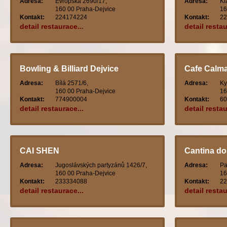
Adresa:
Evropská 2690/17,
Adresa:
Kl
160 00 Praha-Dejvice
16
Kontakt:
224174224
Kontakt:
22
detail restaurace...
detail restau
Bowling & Billiard Dejvice
Cafe Calm
Adresa:
Bílá 2571/6,
Adresa:
Ky
160 00 Praha-Dejvice
16
Kontakt:
774900004
Kontakt:
60
detail restaurace...
detail restau
CAI SHEN
Cantina do
Adresa:
Jugoslávských partyzánů 1426/7,
Adresa:
Pa
160 00 Praha-Dejvice
16
Kontakt:
233334088
Kontakt:
22
detail restaurace...
detail restau