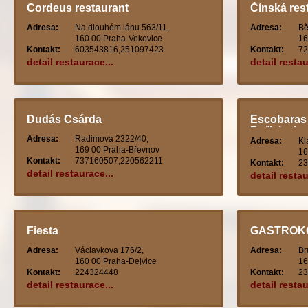
Cordeus restaurant
Čínská res
Adresa:
Na dlouhém lánu 563/11,
Adresa:
Bě
160 00 Praha-Vokovice
16
Kontakt:
603543816,251097423
Kontakt:
72
detail restaurace...
detail restau
Dudás Csárda
Escobaras 
Bořislavka
Adresa:
Radimova 2322/40,
Adresa:
Kl
169 00 Praha-Břevnov
16
Kontakt:
737160507,220562211
Kontakt:
23
detail restaurace...
detail restau
Fiesta
GASTROK
Adresa:
Václavkova 176/2,
Adresa:
Br
160 00 Praha-Dejvice
16
Kontakt:
224324448
Kontakt:
23
detail restaurace...
detail restau