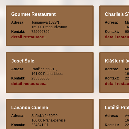
Gourmet Restaurant
Charlie’s 
Adresa:
Tomanova 1028/1,
Adresa:
Ma
169 00 Praha-Břevnov
16
Kontakt:
725666756
Kontakt:
60
detail restaurace...
detail restau
Josef Šulc
Klášterní 
Adresa:
Radčina 568/11,
Adresa:
Ma
161 00 Praha-Liboc
16
Kontakt:
235356630
Kontakt:
22
detail restaurace...
detail restau
Lavande Cuisine
Letiště Pr
Adresa:
Sušická 2450/20,
Adresa:
Av
160 00 Praha-Dejvice
16
Kontakt:
224341111
Kontakt:
22