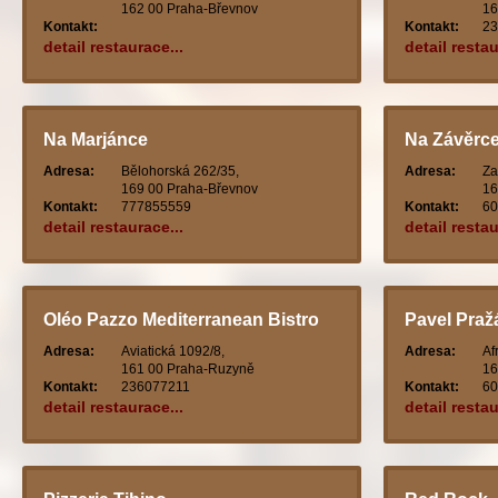
162 00 Praha-Břevnov
16
Kontakt:
Kontakt:
23
detail restaurace...
detail restau
Na Marjánce
Na Závěrc
Adresa:
Bělohorská 262/35,
Adresa:
Za
169 00 Praha-Břevnov
16
Kontakt:
777855559
Kontakt:
60
detail restaurace...
detail restau
Oléo Pazzo Mediterranean Bistro
Pavel Praž
Adresa:
Aviatická 1092/8,
Adresa:
Af
161 00 Praha-Ruzyně
16
Kontakt:
236077211
Kontakt:
60
detail restaurace...
detail restau