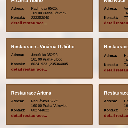
Pizzeria Tibino
Red Rock
Adresa:
Radimova 65/25,
Adresa:
Ve
169 00 Praha-Břevnov
16
Kontakt:
233353040
Kontakt:
77
detail restaurace...
detail restau
Restaurace - Vinárna U Jiřího
Restaurace
Bejzment
Adresa:
Jenečská 352/23,
Adresa:
Hl
161 00 Praha-Liboc
16
Kontakt:
602419231,235364005
Kontakt:
73
detail restaurace...
detail restau
Restaurace Aritma
Restaurac
Adresa:
Nad lávkou 672/5,
Adresa:
De
160 00 Praha-Vokovice
16
Kontakt:
602744822
Kontakt:
77
detail restaurace...
detail restau