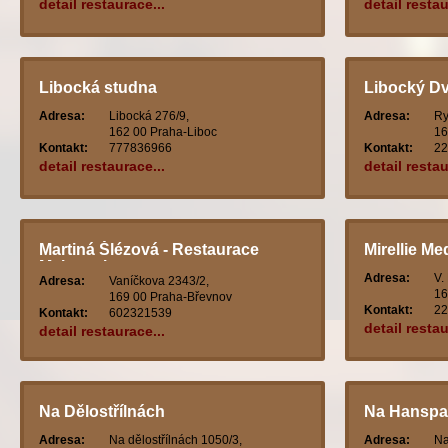
detail restaurace...
detail restau
Libocká studna
Libocký Dv
Adresa:
Libocká 276/9,
Adresa:
Ry
162 00 Praha-Liboc
16
Kontakt:
777836966
Kontakt:
22
detail restaurace...
detail restau
Martiná Šlézová - Restaurace
Mirellie M
Malovanka
Adresa:
V.
Adresa:
Vaníčkova 2343/2,
16
169 00 Praha-Břevnov
Kontakt:
22
Kontakt:
602321539
detail restau
detail restaurace...
Na Dělostřílnách
Na Hanspa
Adresa:
Na dělostřílnách 1050/3,
Adresa:
Na