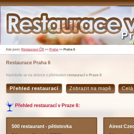
P
...v
Kde jsem:
Restaurace ČR
>>
Praha
>>
Praha 6
Restaurace
Praha 6
Nacházíte se na stránce s přehledem
restaurací v Praze 6
Přehled restaurací
Zobrazit na mapě
Celá
Přehled restaurací v Praze 6:
500 restaurant - pětistovka
Airest Cze