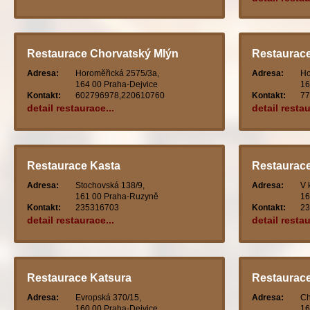
Restaurace Chorvatský Mlýn
Restaurace
Adresa:
Horoměřická 2575/3a,
Adresa:
Ho
164 00 Praha-Dejvice
16
Kontakt:
602796978,220610760
Kontakt:
77
detail restaurace...
detail restau
Restaurace Kasta
Restaurac
Adresa:
Stochovská 138/9,
Adresa:
V 
161 00 Praha-Ruzyně
16
Kontakt:
235316703
Kontakt:
23
detail restaurace...
detail restau
Restaurace Katsura
Restaurac
Adresa:
Evropská 370/15,
Adresa:
Ch
160 00 Praha-Dejvice
16