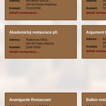
Adresa:
Na valech 283/16,
Adresa:
Av
160 00 Praha-Hradčany
16
Kontakt:
724102030
Kontakt:
72
detail restaurace...
detail restau
Akademická restaurace při
Argument R
Masarykově koleji
Adresa:
Bu
Adresa:
Thákurova 550/1,
16
160 00 Praha-Dejvice
Kontakt:
22
Kontakt:
234678360
detail restau
detail restaurace...
Avantgarde Restaurant
Ballon res