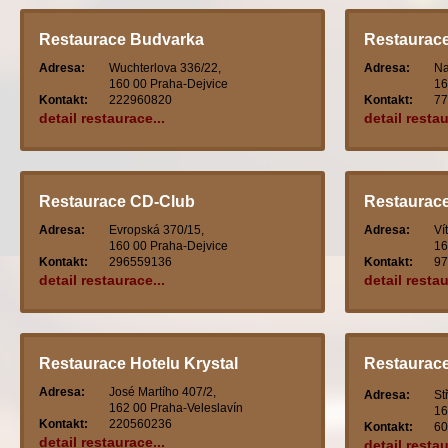
Restaurace Budvarka
Restaurace
Adresa:
Wuchterlova 336/22,
Adresa:
Na
160 00 Praha-Dejvice
16
Kontakt:
222960820
Kontakt:
77
detail restaurace...
detail restau
Restaurace CD-Club
Restaurac
Adresa:
Evropská 370/15,
Adresa:
Ví
160 00 Praha-Dejvice
16
Kontakt:
296559136
Kontakt:
97
detail restaurace...
detail restau
Restaurace Hotelu Krystal
Restaurace
centrum
Adresa:
José Martího 407/2,
Adresa:
St
162 00 Praha-Veleslavín
16
Kontakt:
220560236
Kontakt:
60
detail restaurace...
detail restau