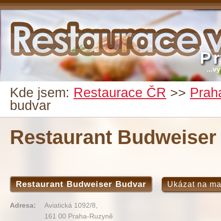
P
...v
Kde jsem:
Restaurace ČR
>>
Prah
budvar
Restaurant Budweiser
Restaurant Budweiser Budvar
Ukázat na m
Adresa:
Aviatická 1092/8,
161 00 Praha-Ruzyně