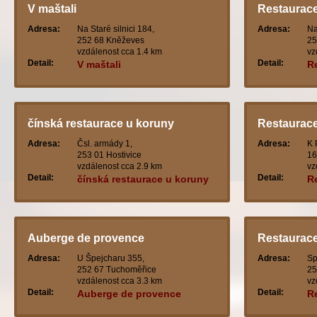
V maštali
Restaurace 
Adresa:
Na Staré silnici 184,
Adresa:
Na
252 68 Kněževes
25
vzdálenost cca 1.4 km
vz
Detail:
Detail:
V maštali
Re
čínská restaurace u koruny
Restaurace
Adresa:
Čsl. armády 1,
Adresa:
K 
253 01 Hostivice
16
vzdálenost cca 2.9 km
vz
Detail:
Detail:
čínská restaurace u koruny
R
Auberge de provence
Restaurace 
Adresa:
U Špejcharu 355,
Adresa:
Sp
252 67 Tuchoměřice
25
vzdálenost cca 3.3 km
vz
Detail:
Detail:
Auberge de provence
Re