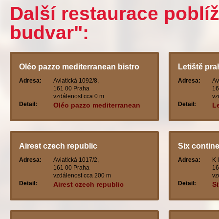
Další restaurace poblí
budvar":
Oléo pazzo mediterranean bistro
Letiště pra
Adresa:
Aviatická 1092/8,
Adresa:
Av
161 00 Praha
16
vzdálenost cca 0 m
vz
Detail:
Detail:
Oléo pazzo mediterranean
Le
bistro
Airest czech republic
Six contin
Adresa:
Aviatická 1017/2,
Adresa:
K 
161 00 Praha
16
vzdálenost cca 200 m
vz
Detail:
Detail:
Airest czech republic
S