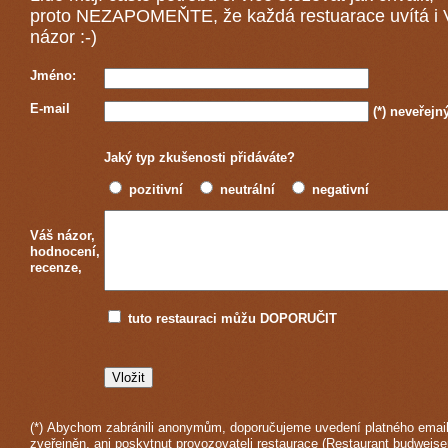
proto NEZAPOMEŇTE, že každá
restuarace
uvítá i
názor :-)
Jméno:
E-mail
(*)
neveřejn
Jaký typ zkušenosti přidáváte?
pozitivní
neutrální
negativní
Váš názor,
hodnocení,
recenze,
tuto restauraci můžu DOPORUČIT
(*) Abychom zabránili anonymům, doporučujeme uvedení platného email
zveřejněn, ani poskytnut provozovateli restaurace (Restaurant budweise