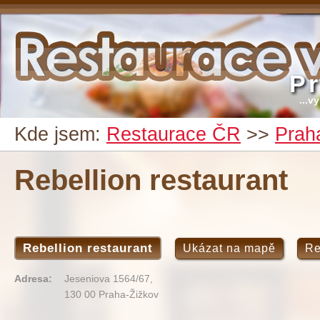
P
...v
Kde jsem:
Restaurace ČR
>>
Prah
Rebellion restaurant
Rebellion restaurant
Ukázat na mapě
Re
Adresa:
Jeseniova 1564/67,
130 00 Praha-Žižkov