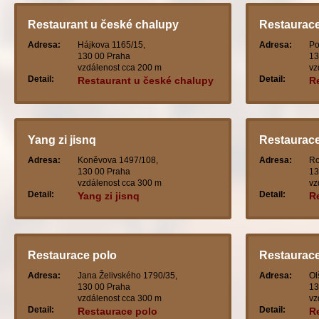
Restaurant u české chalupy
Restaurace
Adresa:
Hájkova 1165/15,
Adresa:
Po
130 00 Praha
13
vzdálenost cca 200 m
vz
Detail:
Detail:
Restaurant u české chalupy
R
Yang zi jisnq
Restaurac
Adresa:
Koněvova 1497/108,
Adresa:
Ro
130 00 Praha
13
vzdálenost cca 300 m
vz
Detail:
Detail:
Yang zi jisnq
R
Restaurace polo
Restaurac
Adresa:
Jana Želivského 1790/35,
Adresa:
Ol
130 00 Praha
13
vzdálenost cca 300 m
vz
Detail:
Detail:
Restaurace polo
R