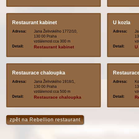
Restaurant kabinet
U kozla
Adresa:
Jana Želivského 1772/10,
Adresa:
Ja
130 00 Praha
13
vzdálenost cca 300 m
vz
Detail:
Detail:
Restaurant kabinet
U
Restaurace chaloupka
Restaurace
Adresa:
Jana Želivského 1918/1,
Adresa:
Ko
130 00 Praha
13
vzdálenost cca 500 m
vz
Detail:
Detail:
Restaurace chaloupka
R
zpět na Rebellion restaurant