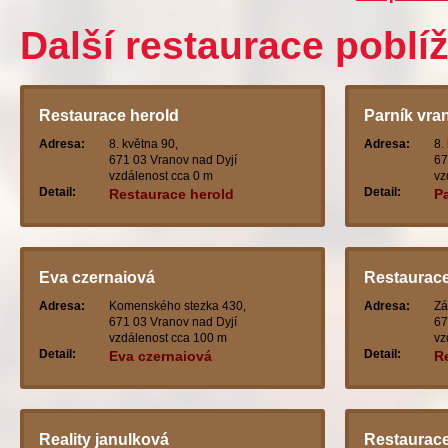
Další restaurace poblí
Restaurace herold
Parník vra
Adresa:
8. května 90,
Adresa:
8.
671 03 Vranov nad Dyjí
67
vzdálenost cca 0 m
vz
Detail:
Detail:
Restaurace herold
P
Eva czernaiová
Restaurace
Adresa:
Komenského stezka 430,
Adresa:
Zá
671 03 Vranov nad Dyjí
67
vzdálenost cca 100 m
vz
Detail:
Detail:
Eva czernaiová
R
Reality janulková
Restaurace