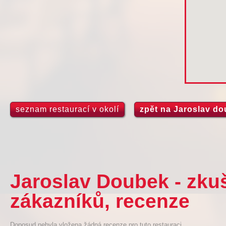
seznam restaurací v okolí
zpět na Jaroslav d
Jaroslav Doubek - zku
zákazníků, recenze
Doposud nebyla vložena žádná recenze pro tuto restauraci.