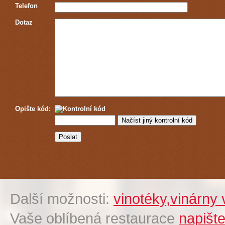
Telefon
Dotaz
Opište kód:
Další možnosti:
vinotéky,vinárny 
Vaše oblíbená restaurace
napišt