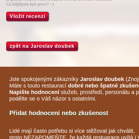
Co kdybyste byli první? :-)
Vložit recenzi
zpět na Jaroslav doubek
Jste spokojenými zákazníky
Jaroslav doubek
(Zno
Máte s touto restaurací
dobré nebo špatné zkušen
Napište hodnocení
služeb, prostředí, personálu a p
podělte se o Váš názor s ostatními.
Přidat hodnocení nebo zkušenost
Lidé mají často potřebu si více stěžovat jak chválit,
proto NEZAPOMEŇTE, že každá
restuarace
uvítá i