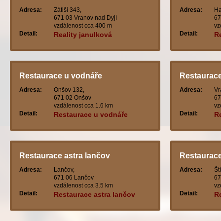
Adresa:
Zátiší 343,
Adresa:
Ha
671 03 Vranov nad Dyjí
67
vzdálenost cca 400 m
vz
Detail:
Detail:
Reality janulková
R
Restaurace u vodnáře
Restaurac
Adresa:
Onšov 132,
Adresa:
Vr
671 02 Onšov
67
vzdálenost cca 1.6 km
vz
Detail:
Detail:
Restaurace u vodnáře
R
Restaurace astra lančov
Restaurace
Adresa:
Lančov,
Adresa:
Št
671 06 Lančov
67
vzdálenost cca 3.5 km
vz
Detail:
Detail:
Restaurace astra lančov
R