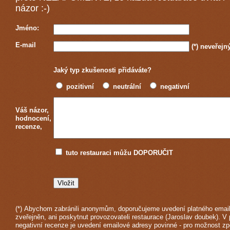
názor :-)
Jméno:
E-mail
(*)
neveřejn
Jaký typ zkušenosti přidáváte?
pozitivní
neutrální
negativní
Váš názor,
hodnocení,
recenze,
tuto restauraci můžu DOPORUČIT
(*) Abychom zabránili anonymům, doporučujeme uvedení platného email
zveřejněn, ani poskytnut provozovateli restaurace (Jaroslav doubek). V 
negativní recenze je uvedení emailové adresy povinné - pro možnost z