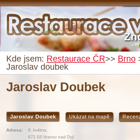
Zn
...v
Kde jsem:
Restaurace ČR
>>
Brno
Jaroslav doubek
Jaroslav Doubek
Jaroslav Doubek
Ukázat na mapě
Recen
Adresa:
8. května,
671 03 Vranov nad Dyjí