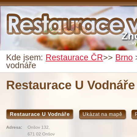
Zn
...v
Kde jsem:
Restaurace ČR
>>
Brno
vodnáře
Restaurace U Vodnáře
Restaurace U Vodnáře
Ukázat na mapě
Adresa:
Onšov 132,
671 02 Onšov