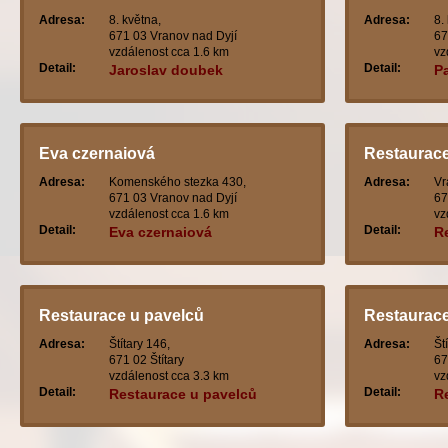
Adresa:
8. května,
Adresa:
8.
671 03 Vranov nad Dyjí
67
vzdálenost cca 1.6 km
vz
Detail:
Detail:
Jaroslav doubek
P
Eva czernaiová
Restaurac
Adresa:
Komenského stezka 430,
Adresa:
Vr
671 03 Vranov nad Dyjí
67
vzdálenost cca 1.6 km
vz
Detail:
Detail:
Eva czernaiová
R
Restaurace u pavelců
Restaurace 
Adresa:
Štítary 146,
Adresa:
Št
671 02 Štítary
67
vzdálenost cca 3.3 km
vz
Detail:
Detail:
Restaurace u pavelců
Re