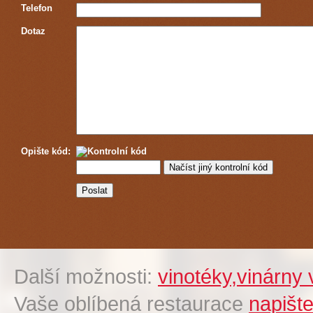
Telefon
Dotaz
Opište kód:
Další možnosti:
vinotéky,vinárny 
Vaše oblíbená restaurace
napišt