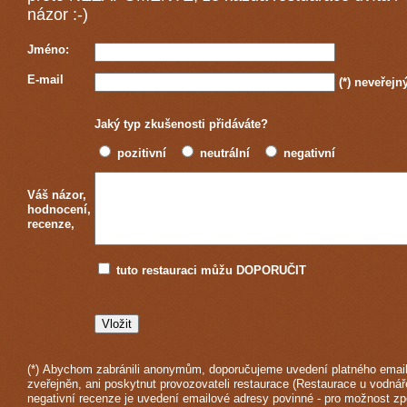
názor :-)
Jméno:
E-mail
(*)
neveřejn
Jaký typ zkušenosti přidáváte?
pozitivní
neutrální
negativní
Váš názor,
hodnocení,
recenze,
tuto restauraci můžu DOPORUČIT
(*) Abychom zabránili anonymům, doporučujeme uvedení platného email
zveřejněn, ani poskytnut provozovateli restaurace (Restaurace u vodnář
negativní recenze je uvedení emailové adresy povinné - pro možnost z