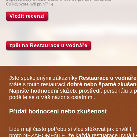
Co kdybyste byli první? :-)
Vložit recenzi
zpět na Restaurace u vodnáře
Jste spokojenými zákazníky
Restaurace u vodnáře
Máte s touto restaurací
dobré nebo špatné zkušen
Napište hodnocení
služeb, prostředí, personálu a p
podělte se o Váš názor s ostatními.
Přidat hodnocení nebo zkušenost
Lidé mají často potřebu si více stěžovat jak chválit,
proto NEZAPOMEŇTE, že každá
restuarace
uvítá i