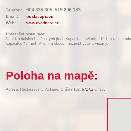
604 335 305, 515 296 183
Telefon:
Email:
poslat zprávu
Web:
www.uvodnare.cz
Upřesnění restaurace:
Nabídka italských a českých jídel. Kapacita je 48 míst. K dispozici je ta
kapacitou 48 míst. V letním období možnost využití vinárny.
Poloha na mapě:
Adresa: Restaurace U Vodnáře,
Onšov 132
,
671 02
Onšov