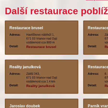
Další restaurace poblí
Restaurace brusel
Restaurace
Adresa:
Havlíčkovo nábřeží 1,
Adresa:
Zá
671 03 Vranov nad Dyjí
67
vzdálenost cca 800 m
vz
Detail:
Detail:
Restaurace brusel
R
Reality janulková
Restaurace
Adresa:
Zátiší 343,
Adresa:
8.
671 03 Vranov nad Dyjí
67
vzdálenost cca 1.4 km
vz
Detail:
Detail:
Reality janulková
R
Jaroslav doubek
Parník vra