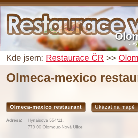
Olo
...v
Kde jsem:
Restaurace ČR
>>
Olom
Olmeca-mexico restau
Olmeca-mexico restaurant
Ukázat na mapě
Adresa:
Hynaisova 554/11,
779 00 Olomouc-Nová Ulice