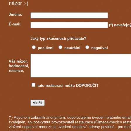
názor :-)
Jméno:
E-mail
(*)
neveřejn
Jaký typ zkušenosti přidáváte?
pozitivní
neutrální
negativní
Váš názor,
hodnocení,
recenze,
tuto restauraci můžu DOPORUČIT
(*) Abychom zabránili anonymům, doporučujeme uvedení platného email
zveřejněn, ani poskytnut provozovateli restaurace (Olmeca-mexico resta
vložení negativní recenze je uvedení emailové adresy povinné - pro mo