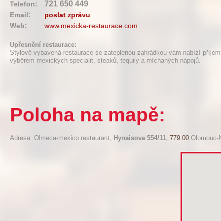
721 650 449
Telefon:
Email:
poslat zprávu
Web:
www.mexicka-restaurace.com
Upřesnění restaurace:
Stylově vybavená restaurace se zateplenou zahrádkou vám nabízí příje
výběrem mexických specialit, steaků, tequily a míchaných nápojů.
Poloha na mapě:
Adresa: Olmeca-mexico restaurant,
Hynaisova 554/11
,
779 00
Olomouc-N