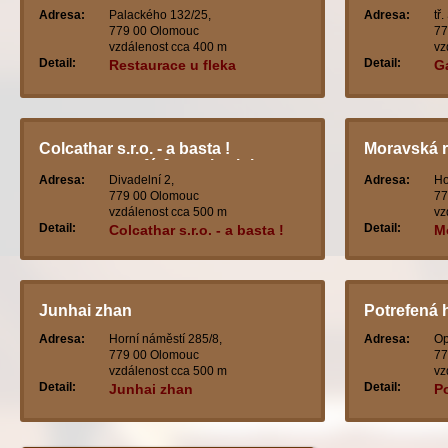
Adresa:
Palackého 132/25,
Adresa:
tř
779 00 Olomouc
77
vzdálenost cca 400 m
vz
Detail:
Detail:
Restaurace u fleka
Ga
Colcathar s.r.o. - a basta !
Moravská r
restaurant, café & music club
restaurant
Adresa:
Divadelní 2,
Adresa:
Ho
779 00 Olomouc
77
vzdálenost cca 500 m
vz
Detail:
Detail:
Colcathar s.r.o. - a basta !
M
restaurant, café & music
re
club
Junhai zhan
Potrefená 
Adresa:
Horní náměstí 285/8,
Adresa:
Op
779 00 Olomouc
77
vzdálenost cca 500 m
vz
Detail:
Detail:
Junhai zhan
P