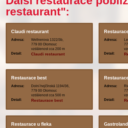
Další restaurace pobl
restaurant":
Claudi restaurant
Restaurace
Adresa:
Wellnerova 1322/3b,
Adresa:
Le
779 00 Olomouc
77
vzdálenost cca 200 m
vz
Detail:
Detail:
Claudi restaurant
R
Restaurace best
Restaurace
Adresa:
Dolní hejčínská 1194/36,
Adresa:
Ri
779 00 Olomouc
77
vzdálenost cca 500 m
vz
Detail:
Detail:
Restaurace best
R
Restaurace u fleka
Gastroland 