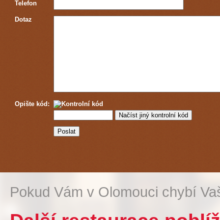
Telefon
Dotaz
Opište kód:
Pokud Vám v Olomouci chybí Vaš