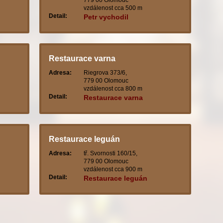
779 00 Olomouc
vzdálenost cca 500 m
Detail:
Petr vychodil
Restaurace varna
Adresa:
Riegrova 373/6,
779 00 Olomouc
vzdálenost cca 800 m
Detail:
Restaurace varna
Restaurace leguán
Adresa:
tř. Svornosti 160/15,
779 00 Olomouc
vzdálenost cca 900 m
Detail:
Restaurace leguán