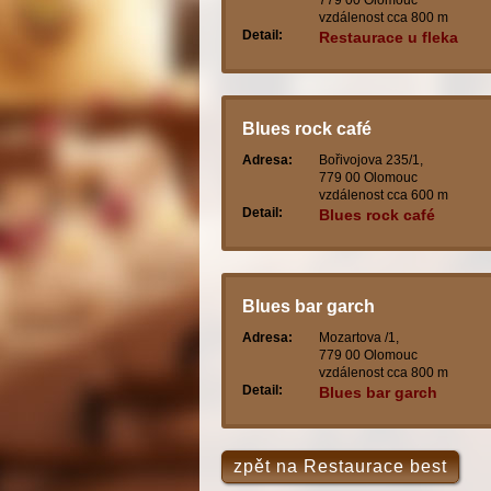
779 00 Olomouc
vzdálenost cca 800 m
Detail:
Restaurace u fleka
Blues rock café
Adresa:
Bořivojova 235/1,
779 00 Olomouc
vzdálenost cca 600 m
Detail:
Blues rock café
Blues bar garch
Adresa:
Mozartova /1,
779 00 Olomouc
vzdálenost cca 800 m
Detail:
Blues bar garch
zpět na Restaurace best