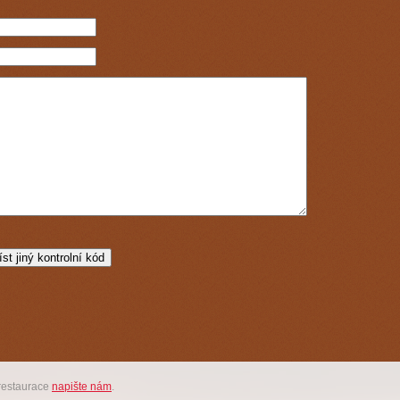
restaurace
napište nám
.