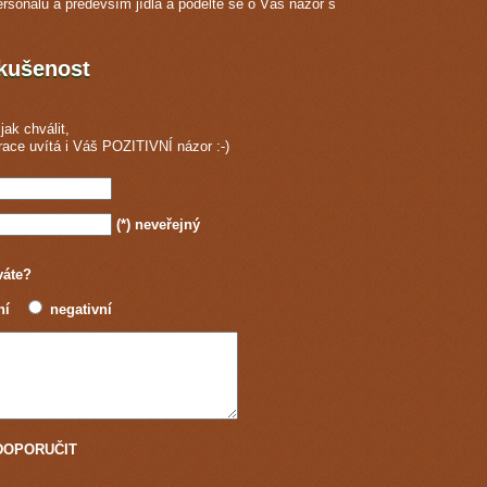
ersonálu a především jídla a podělte se o Váš názor s
zkušenost
jak chválit,
race
uvítá i Váš POZITIVNÍ názor :-)
(*)
neveřejný
váte?
ní
negativní
u DOPORUČIT