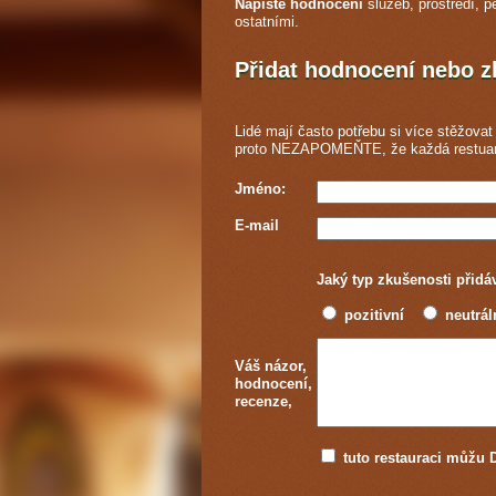
Napište hodnocení
služeb, prostředí, p
ostatními.
Přidat hodnocení nebo 
Lidé mají často potřebu si více stěžovat 
proto NEZAPOMEŇTE, že každá
restua
Jméno:
E-mail
Jaký typ zkušenosti přidá
pozitivní
neutrál
Váš názor,
hodnocení,
recenze,
tuto restauraci můž