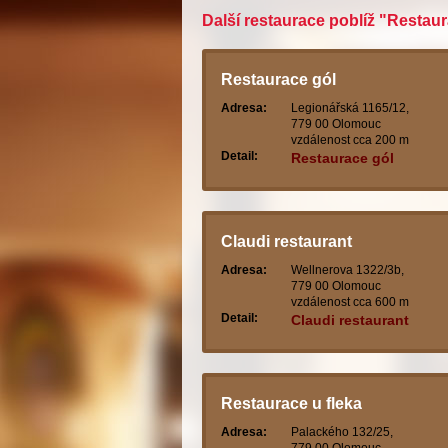
Další restaurace poblíž "Restaur
Restaurace gól
Adresa:
Legionářská 1165/12,
779 00 Olomouc
vzdálenost cca 200 m
Detail:
Restaurace gól
Claudi restaurant
Adresa:
Wellnerova 1322/3b,
779 00 Olomouc
vzdálenost cca 600 m
Detail:
Claudi restaurant
Restaurace u fleka
Adresa:
Palackého 132/25,