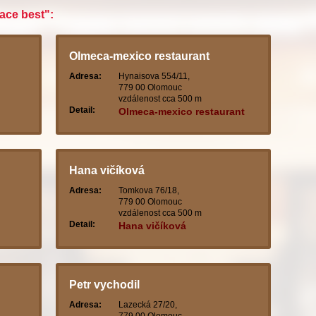
ace best":
Olmeca-mexico restaurant
Adresa:
Hynaisova 554/11,
779 00 Olomouc
vzdálenost cca 500 m
Detail:
Olmeca-mexico restaurant
Hana vičíková
Adresa:
Tomkova 76/18,
779 00 Olomouc
vzdálenost cca 500 m
Detail:
Hana vičíková
Petr vychodil
Adresa:
Lazecká 27/20,