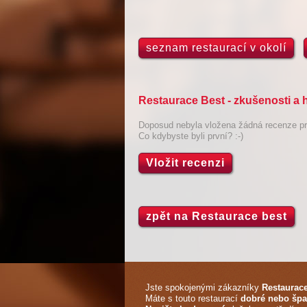
seznam restaurací v okolí
Restaurace Best - zkušenosti a
Doposud nebyla vložena žádná recenze pro
Co kdybyste byli první? :-)
Vložit recenzi
zpět na Restaurace best
Jste spokojenými zákazníky
Restaurace
Máte s touto restaurací
dobré nebo špa