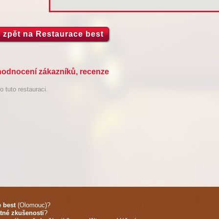
zpět na Restaurace best
 hodnocení zákazníků, recenze
 tuto restauraci.
 best
(Olomouc)
?
tné zkušenosti
?