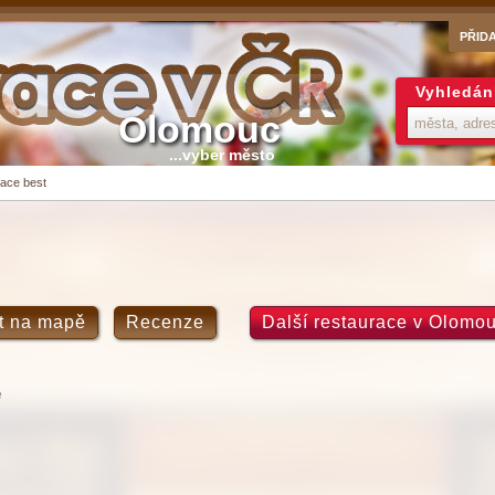
PŘID
Vyhledán
Olomouc
...vyber město
ace best
t na mapě
Recenze
Další restaurace v Olomou
e