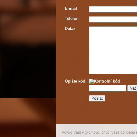
E-mail
Telefon
Dotaz
Opište kód:
Pokud Vám v Olomouci chybí Vaše oblíbená 