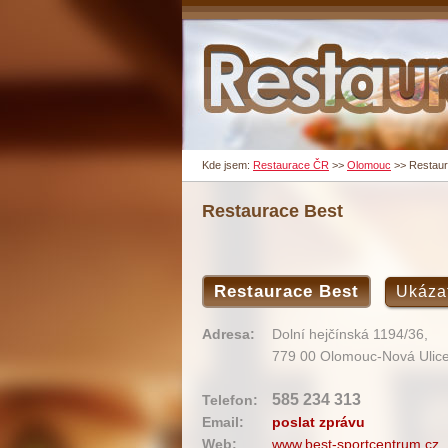
Kde jsem:
Restaurace ČR
>>
Olomouc
>>
Restaur
Restaurace Best
Restaurace Best
Ukáza
Adresa:
Dolní hejčínská 1194/36,
779 00 Olomouc-Nová Ulic
585 234 313
Telefon:
Email:
poslat zprávu
Web:
www.best-sportcentrum.cz