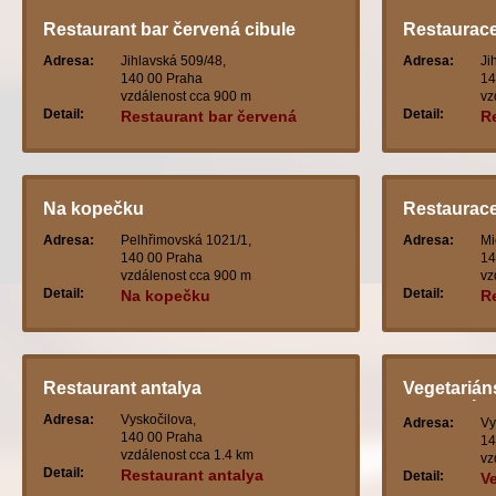
Restaurant bar červená cibule
Restaurace
Adresa:
Jihlavská 509/48,
Adresa:
Ji
140 00 Praha
14
vzdálenost cca 900 m
vz
Detail:
Detail:
Restaurant bar červená
R
cibule
Na kopečku
Restaurace
Adresa:
Pelhřimovská 1021/1,
Adresa:
Mi
140 00 Praha
14
vzdálenost cca 900 m
vz
Detail:
Detail:
Na kopečku
R
Restaurant antalya
Vegetarián
maranatha
Adresa:
Vyskočilova,
Adresa:
Vy
140 00 Praha
14
vzdálenost cca 1.4 km
vz
Detail:
Restaurant antalya
Detail:
V