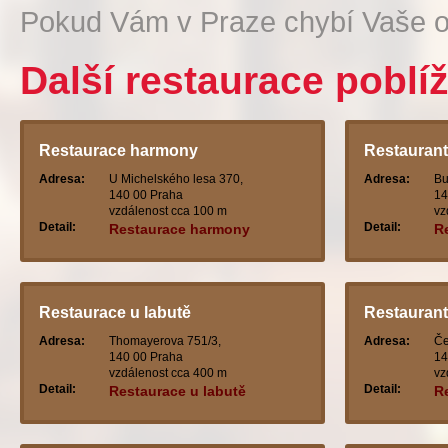
Pokud Vám v Praze chybí Vaše o
Další restaurace poblí
Restaurace harmony
Restaurant
Adresa:
U Michelského lesa 370,
Adresa:
Bu
140 00 Praha
14
vzdálenost cca 100 m
vz
Detail:
Detail:
Restaurace harmony
R
Restaurace u labutě
Restaurant
Adresa:
Thomayerova 751/3,
Adresa:
Če
140 00 Praha
14
vzdálenost cca 400 m
vz
Detail:
Detail:
Restaurace u labutě
R