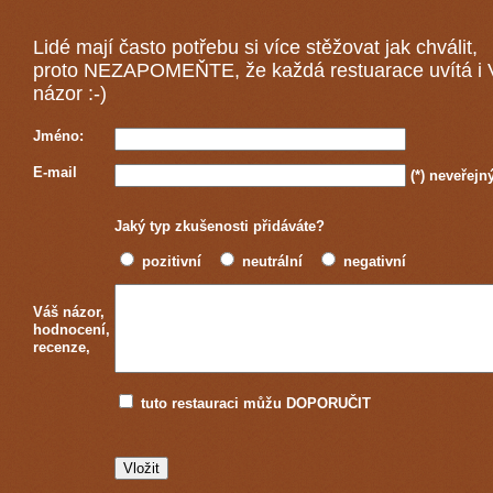
Lidé mají často potřebu si více stěžovat jak chválit,
proto NEZAPOMEŇTE, že každá
restuarace
uvítá i
názor :-)
Jméno:
E-mail
(*)
neveřejn
Jaký typ zkušenosti přidáváte?
pozitivní
neutrální
negativní
Váš názor,
hodnocení,
recenze,
tuto restauraci můžu DOPORUČIT