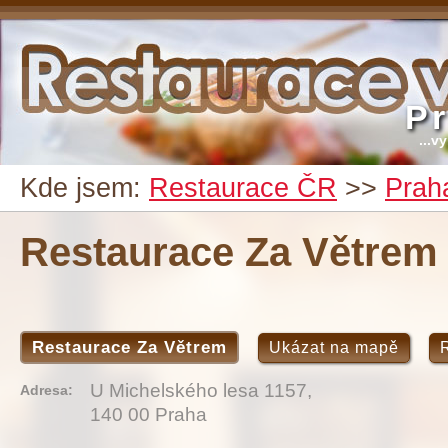
P
...v
Kde jsem:
Restaurace ČR
>>
Prah
Restaurace Za Větrem
Restaurace Za Větrem
Ukázat na mapě
U Michelského lesa 1157,
Adresa:
140 00 Praha