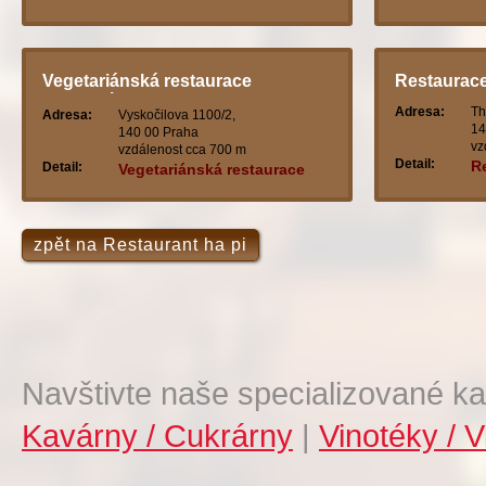
Vegetariánská restaurace
Restaurace
maranatha
Adresa:
Th
Adresa:
Vyskočilova 1100/2,
14
140 00 Praha
vz
vzdálenost cca 700 m
Detail:
R
Detail:
Vegetariánská restaurace
maranatha
zpět na Restaurant ha pi
Navštivte naše specializované ka
Kavárny / Cukrárny
|
Vinotéky / V