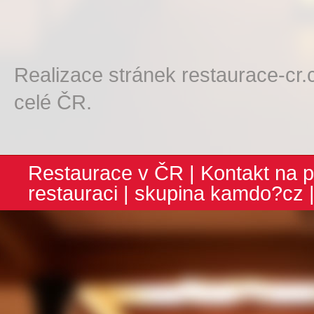
Realizace stránek restaurace-cr.
celé ČR.
Restaurace v ČR
|
Kontakt na p
restauraci
| skupina
kamdo?cz