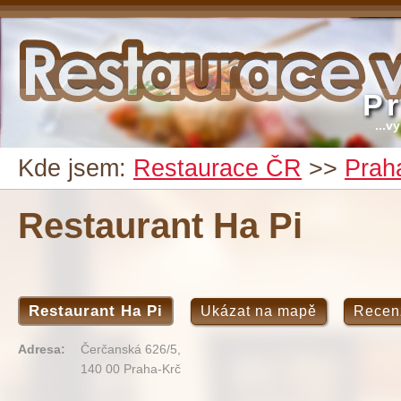
P
...v
Kde jsem:
Restaurace ČR
>>
Prah
Restaurant Ha Pi
Restaurant Ha Pi
Ukázat na mapě
Recen
Adresa:
Čerčanská 626/5,
140 00 Praha-Krč