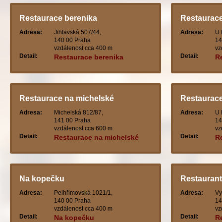
Restaurace berenika
Restaurace
Adresa:
Jihlavská 507/44,
Adresa:
U 
140 00 Praha
14
vzdálenost cca 400 m
vz
Detail:
Detail:
Restaurace berenika
R
Restaurace na michelské
Restaurac
Adresa:
Michelská 812/87,
Adresa:
U 
141 00 Praha
14
vzdálenost cca 600 m
vz
Detail:
Detail:
Restaurace na michelské
R
Na kopečku
Restaurant
Adresa:
Pelhřimovská 1021/1,
Adresa:
Vy
140 00 Praha
14
vzdálenost cca 400 m
vz
Detail:
Detail:
Na kopečku
R