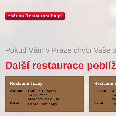
zpět na Restaurant ha pi
Pokud Vám v Praze chybí Vaše o
Další restaurace poblíž
Restaurant capy
Restaurant
Adresa:
Budějovická 635/69,
Adresa:
Ji
140 00 Praha
14
vzdálenost cca 200 m
vz
Detail:
Detail:
Restaurant capy
R
ci